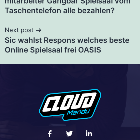
mitarbeiter Gangbar Spielsaal vom
Taschentelefon alle bezahlen?
Next post
Sic wahlst Respons welches beste
Online Spielsaal frei OASIS