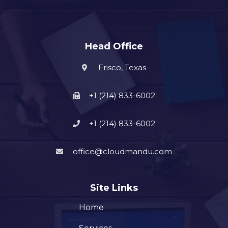
Head Office
Frisco, Texas
+1 (214) 833-6002
+1 (214) 833-6002
office@cloudmandu.com
Site Links
Home