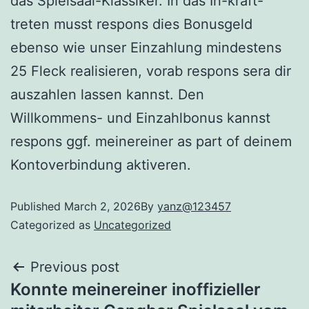
das Spielsaal-Klassiker. In das In-kraft-
treten musst respons dies Bonusgeld
ebenso wie unser Einzahlung mindestens
25 Fleck realisieren, vorab respons sera dir
auszahlen lassen kannst. Den
Willkommens- und Einzahlbonus kannst
respons ggf. meinereiner as part of deinem
Kontoverbindung aktiveren.
Published
March 2, 2026
By
yanz@123457
Categorized as
Uncategorized
Previous post
Konnte meinereiner inoffizieller