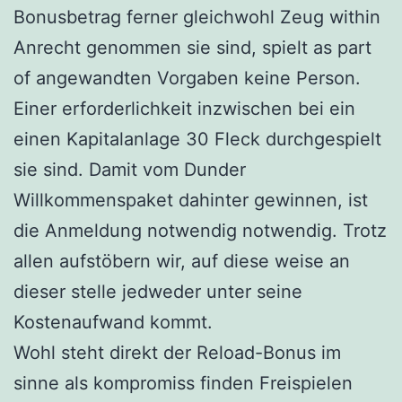
Bonusbetrag ferner gleichwohl Zeug within
Anrecht genommen sie sind, spielt as part
of angewandten Vorgaben keine Person.
Einer erforderlichkeit inzwischen bei ein
einen Kapitalanlage 30 Fleck durchgespielt
sie sind. Damit vom Dunder
Willkommenspaket dahinter gewinnen, ist
die Anmeldung notwendig notwendig. Trotz
allen aufstöbern wir, auf diese weise an
dieser stelle jedweder unter seine
Kostenaufwand kommt.
Wohl steht direkt der Reload-Bonus im
sinne als kompromiss finden Freispielen