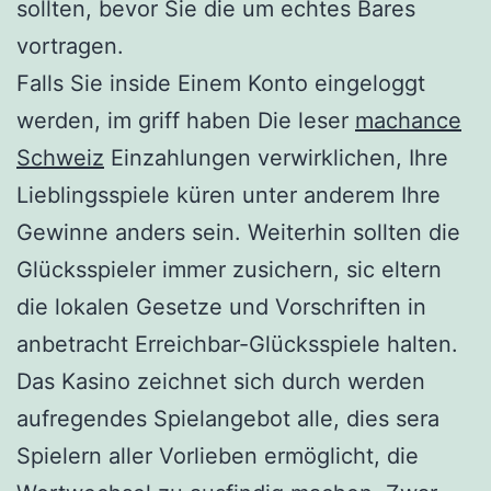
sollten, bevor Sie die um echtes Bares
vortragen.
Falls Sie inside Einem Konto eingeloggt
werden, im griff haben Die leser
machance
Schweiz
Einzahlungen verwirklichen, Ihre
Lieblingsspiele küren unter anderem Ihre
Gewinne anders sein. Weiterhin sollten die
Glücksspieler immer zusichern, sic eltern
die lokalen Gesetze und Vorschriften in
anbetracht Erreichbar-Glücksspiele halten.
Das Kasino zeichnet sich durch werden
aufregendes Spielangebot alle, dies sera
Spielern aller Vorlieben ermöglicht, die