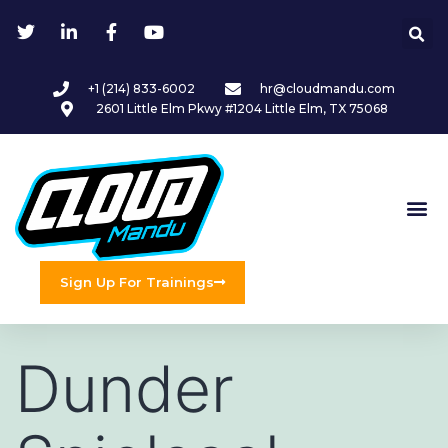
+1 (214) 833-6002
hr@cloudmandu.com
2601 Little Elm Pkwy #1204 Little Elm, TX 75068
Sign Up For Trainings
Dunder