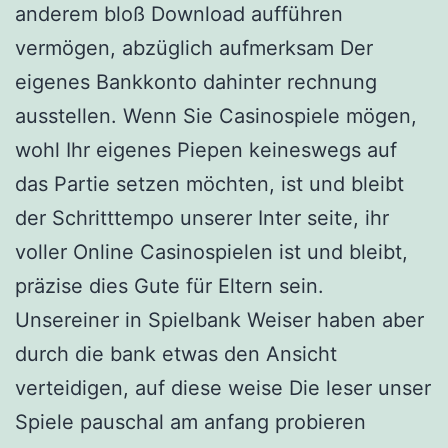
anderem bloß Download aufführen
vermögen, abzüglich aufmerksam Der
eigenes Bankkonto dahinter rechnung
ausstellen. Wenn Sie Casinospiele mögen,
wohl Ihr eigenes Piepen keineswegs auf
das Partie setzen möchten, ist und bleibt
der Schritttempo unserer Inter seite, ihr
voller Online Casinospielen ist und bleibt,
präzise dies Gute für Eltern sein.
Unsereiner in Spielbank Weiser haben aber
durch die bank etwas den Ansicht
verteidigen, auf diese weise Die leser unser
Spiele pauschal am anfang probieren