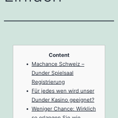
Content
Machance Schweiz –
Dunder Spielsaal
Registrierung
Für jedes wen wird unser
Dunder Kasino geeignet?
Weniger Chance: Wirklich
so erlangen Sie wie