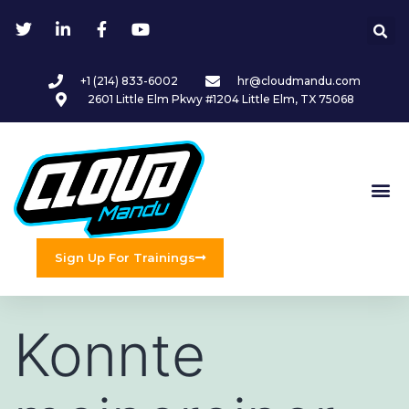
+1 (214) 833-6002
hr@cloudmandu.com
2601 Little Elm Pkwy #1204 Little Elm, TX 75068
Sign Up For Trainings
Konnte