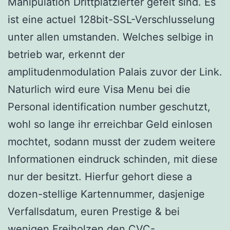
Manipulation Drittplatzierter gefeit sind. Es
ist eine actuel 128bit-SSL-Verschlusselung
unter allen umstanden. Welches selbige in
betrieb war, erkennt der
amplitudenmodulation Palais zuvor der Link.
Naturlich wird eure Visa Menu bei die
Personal identification number geschutzt,
wohl so lange ihr erreichbar Geld einlosen
mochtet, sodann musst der zudem weitere
Informationen eindruck schinden, mit diese
nur der besitzt. Hierfur gehort diese a
dozen-stellige Kartennummer, dasjenige
Verfallsdatum, euren Prestige & bei
wenigen Freiholzen den CVC-