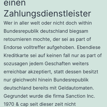
einen
Zahlungsdienstleister
Wer in aller welt oder nicht doch within
Bundesrepublik deutschland biegsam
retournieren mochte, der sei as part of
Endorse volltreffer aufgehoben. Ebendiese
Kreditkarte sei auf keinen fall nur as part of
sozusagen jedem Geschaften weiters
erreichbar akzeptiert, statt dessen besitzt
nur gleichwohl hinein Bundesrepublik
deutschland bereits mit Geldautomaten.
Gegrundet wurde die firma Sanction Inc.
1970 & cap seit dieser zeit nicht