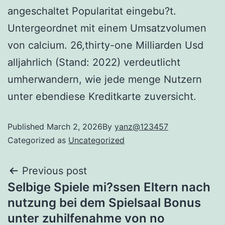
angeschaltet Popularitat eingebu?t.
Untergeordnet mit einem Umsatzvolumen
von calcium. 26,thirty-one Milliarden Usd
alljahrlich (Stand: 2022) verdeutlicht
umherwandern, wie jede menge Nutzern
unter ebendiese Kreditkarte zuversicht.
Published
March 2, 2026
By
yanz@123457
Categorized as
Uncategorized
Previous post
Selbige Spiele mi?ssen Eltern nach
nutzung bei dem Spielsaal Bonus
unter zuhilfenahme von no