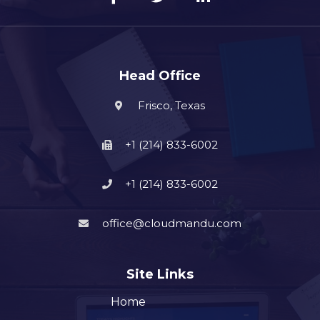
Head Office
Frisco, Texas
+1 (214) 833-6002
+1 (214) 833-6002
office@cloudmandu.com
Site Links
Home