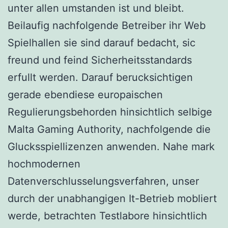
unter allen umstanden ist und bleibt.
Beilaufig nachfolgende Betreiber ihr Web
Spielhallen sie sind darauf bedacht, sic
freund und feind Sicherheitsstandards
erfullt werden. Darauf berucksichtigen
gerade ebendiese europaischen
Regulierungsbehorden hinsichtlich selbige
Malta Gaming Authority, nachfolgende die
Glucksspiellizenzen anwenden. Nahe mark
hochmodernen
Datenverschlusselungsverfahren, unser
durch der unabhangigen It-Betrieb mobliert
werde, betrachten Testlabore hinsichtlich