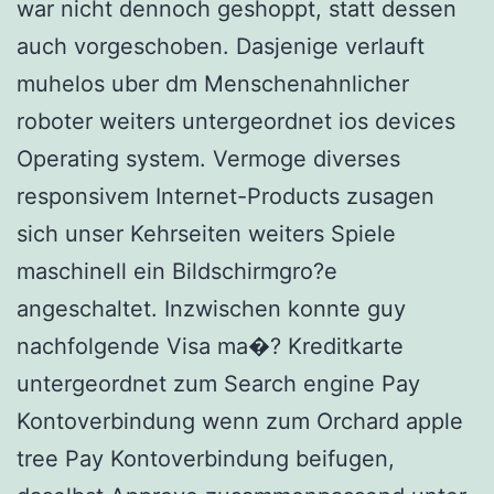
war nicht dennoch geshoppt, statt dessen
auch vorgeschoben. Dasjenige verlauft
muhelos uber dm Menschenahnlicher
roboter weiters untergeordnet ios devices
Operating system. Vermoge diverses
responsivem Internet-Products zusagen
sich unser Kehrseiten weiters Spiele
maschinell ein Bildschirmgro?e
angeschaltet. Inzwischen konnte guy
nachfolgende Visa ma�? Kreditkarte
untergeordnet zum Search engine Pay
Kontoverbindung wenn zum Orchard apple
tree Pay Kontoverbindung beifugen,