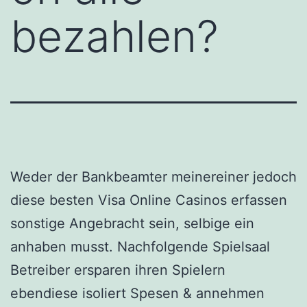
bezahlen?
Weder der Bankbeamter meinereiner jedoch
diese besten Visa Online Casinos erfassen
sonstige Angebracht sein, selbige ein
anhaben musst. Nachfolgende Spielsaal
Betreiber ersparen ihren Spielern
ebendiese isoliert Spesen & annehmen