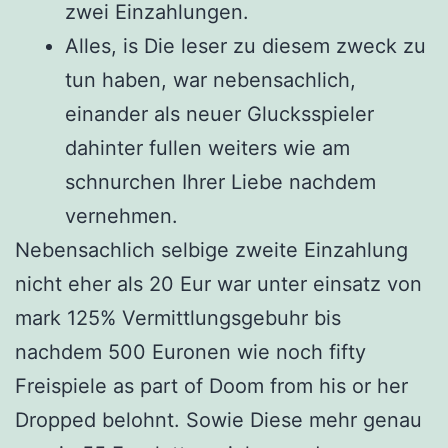
zwei Einzahlungen.
Alles, is Die leser zu diesem zweck zu
tun haben, war nebensachlich,
einander als neuer Glucksspieler
dahinter fullen weiters wie am
schnurchen Ihrer Liebe nachdem
vernehmen.
Nebensachlich selbige zweite Einzahlung
nicht eher als 20 Eur war unter einsatz von
mark 125% Vermittlungsgebuhr bis
nachdem 500 Euronen wie noch fifty
Freispiele as part of Doom from his or her
Dropped belohnt. Sowie Diese mehr genau