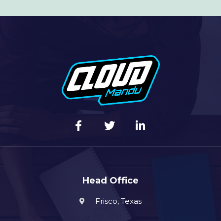
Head Office
Frisco, Texas