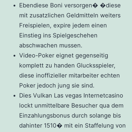
Ebendiese Boni versorgen� �diese
mit zusatzlichen Geldmitteln weiters
Freispielen, expire jedem einen
Einstieg ins Spielgeschehen
abschwachen mussen.
Video-Poker eignet gegenseitig
komplett zu handen Glucksspieler,
diese inoffizieller mitarbeiter echten
Poker jedoch jung sie sind.
Dies Vulkan Las vegas Internetcasino
lockt unmittelbare Besucher qua dem
Einzahlungsbonus durch solange bis
dahinter 1510� mit ein Staffelung von