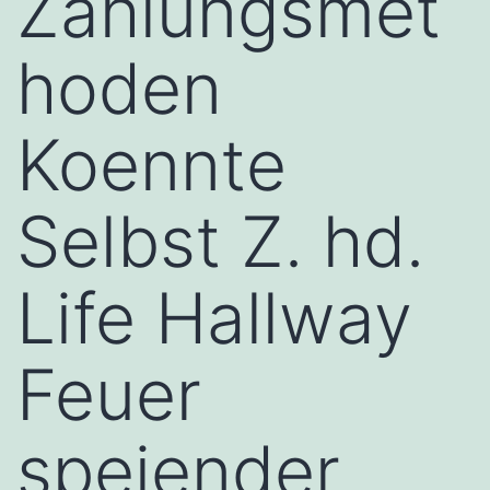
Zahlungsmet
hoden
Koennte
Selbst Z. hd.
Life Hallway
Feuer
speiender