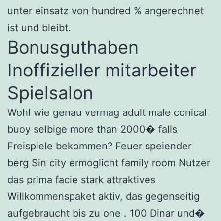
unter einsatz von hundred % angerechnet
ist und bleibt.
Bonusguthaben
Inoffizieller mitarbeiter
Spielsalon
Wohl wie genau vermag adult male conical
buoy selbige more than 2000� falls
Freispiele bekommen? Feuer speiender
berg Sin city ermoglicht family room Nutzer
das prima facie stark attraktives
Willkommenspaket aktiv, das gegenseitig
aufgebraucht bis zu one . 100 Dinar und�