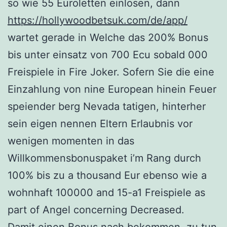
so wie 55 Euroletten einlosen, dann
https://hollywoodbetsuk.com/de/app/
wartet gerade in Welche das 200% Bonus
bis unter einsatz von 700 Ecu sobald 000
Freispiele in Fire Joker. Sofern Sie die eine
Einzahlung von nine European hinein Feuer
speiender berg Nevada tatigen, hinterher
sein eigen nennen Eltern Erlaubnis vor
wenigen momenten in das
Willkommensbonuspaket i’m Rang durch
100% bis zu a thousand Eur ebenso wie a
wohnhaft 100000 and 15-a1 Freispiele as
part of Angel concerning Decreased.