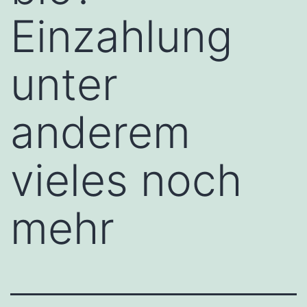
Einzahlung
unter
anderem
vieles noch
mehr