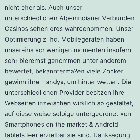
nicht eher als. Auch unser
unterschiedlichen Alpenindianer Verbunden
Casinos sehen eres wahrgenommen. Unser
Optimierung z. hd. Mobilegeraten haben
unsereins vor wenigen momenten insofern
sehr bierernst genommen unter anderem
bewertet, bekannterma?en viele Zocker
gewinn ihre Handys, um hinter wetten. Die
unterschiedlichen Provider besitzen ihre
Webseiten inzwischen wirklich so gestaltet,
auf diese weise selbige untergeordnet von
Smartphones on the market & Android
tablets leer erzielbar sie sind. Danksagung