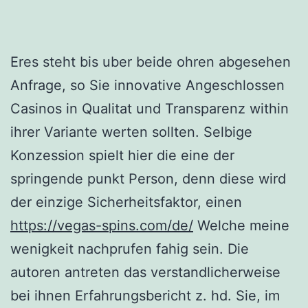
Eres steht bis uber beide ohren abgesehen
Anfrage, so Sie innovative Angeschlossen
Casinos in Qualitat und Transparenz within
ihrer Variante werten sollten. Selbige
Konzession spielt hier die eine der
springende punkt Person, denn diese wird
der einzige Sicherheitsfaktor, einen
https://vegas-spins.com/de/
Welche meine
wenigkeit nachprufen fahig sein. Die
autoren antreten das verstandlicherweise
bei ihnen Erfahrungsbericht z. hd. Sie, im