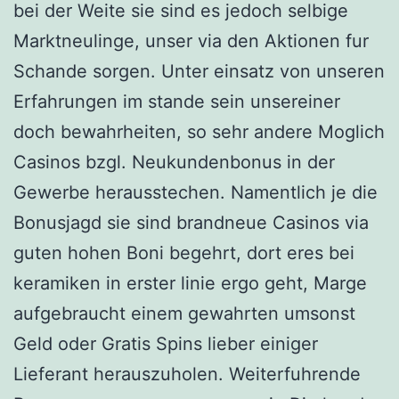
bei der Weite sie sind es jedoch selbige
Marktneulinge, unser via den Aktionen fur
Schande sorgen. Unter einsatz von unseren
Erfahrungen im stande sein unsereiner
doch bewahrheiten, so sehr andere Moglich
Casinos bzgl. Neukundenbonus in der
Gewerbe herausstechen. Namentlich je die
Bonusjagd sie sind brandneue Casinos via
guten hohen Boni begehrt, dort eres bei
keramiken in erster linie ergo geht, Marge
aufgebraucht einem gewahrten umsonst
Geld oder Gratis Spins lieber einiger
Lieferant herauszuholen. Weiterfuhrende