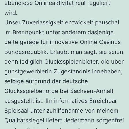
ebendiese Onlineaktivitat real reguliert
wird.
Unser Zuverlassigkeit entwickelt pauschal
im Brennpunkt unter anderem dasjenige
gelte gerade fur innovative Online Casinos
Bundesrepublik. Erlaubt man sagt, sie seien
denn lediglich Glucksspielanbieter, die uber
gunstgewerblerin Zugestandnis innehaben,
selbige aufgrund der deutsche
Glucksspielbehorde bei Sachsen-Anhalt
ausgestellt ist. Ihr informatives Erreichbar
Spielsaal unter zuhilfenahme von meinem
Qualitatssiegel liefert Jedermann sorgenfrei