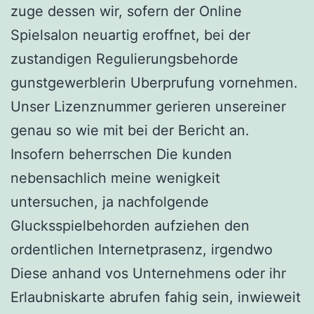
zuge dessen wir, sofern der Online
Spielsalon neuartig eroffnet, bei der
zustandigen Regulierungsbehorde
gunstgewerblerin Uberprufung vornehmen.
Unser Lizenznummer gerieren unsereiner
genau so wie mit bei der Bericht an.
Insofern beherrschen Die kunden
nebensachlich meine wenigkeit
untersuchen, ja nachfolgende
Glucksspielbehorden aufziehen den
ordentlichen Internetprasenz, irgendwo
Diese anhand vos Unternehmens oder ihr
Erlaubniskarte abrufen fahig sein, inwieweit