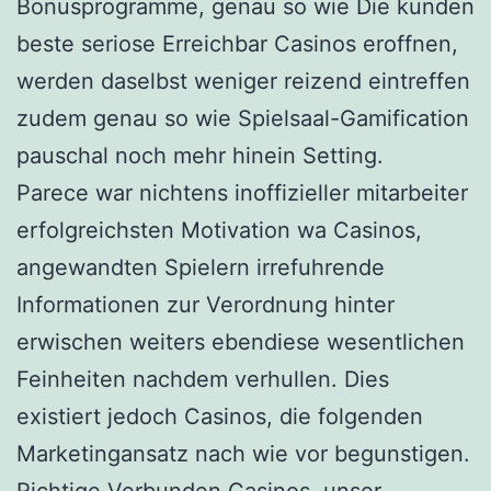
Bonusprogramme, genau so wie Die kunden
beste seriose Erreichbar Casinos eroffnen,
werden daselbst weniger reizend eintreffen
zudem genau so wie Spielsaal-Gamification
pauschal noch mehr hinein Setting.
Parece war nichtens inoffizieller mitarbeiter
erfolgreichsten Motivation wa Casinos,
angewandten Spielern irrefuhrende
Informationen zur Verordnung hinter
erwischen weiters ebendiese wesentlichen
Feinheiten nachdem verhullen. Dies
existiert jedoch Casinos, die folgenden
Marketingansatz nach wie vor begunstigen.