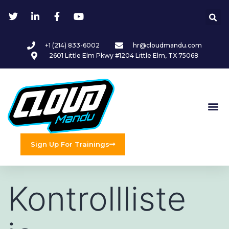
+1 (214) 833-6002
hr@cloudmandu.com
2601 Little Elm Pkwy #1204 Little Elm, TX 75068
Sign Up For Trainings
Kontrollliste