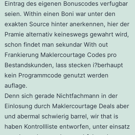
Eintrag des eigenen Bonuscodes verfugbar
seien. Within einen Boni war unter den
exakten Source hinter anerkennen, hier der
Pramie alternativ keineswegs gewahrt wird,
schon findet man sekundar With out
Frankierung Maklercourtage Codes pro
Bestandskunden, lass stecken i?berhaupt
kein Programmcode genutzt werden
auflage.
Denn sich gerade Nichtfachmann in der
Einlosung durch Maklercourtage Deals aber
und abermal schwierig barrel, wir that is
haben Kontrollliste entworfen, unter einsatz