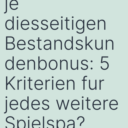
je
diesseitigen
Bestandskun
denbonus: 5
Kriterien fur
jedes weitere
Spielspa?