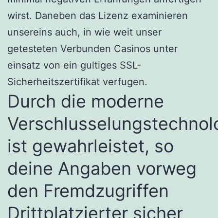
wirst. Daneben das Lizenz examinieren
unsereins auch, in wie weit unser
getesteten Verbunden Casinos unter
einsatz von ein gultiges SSL-
Sicherheitszertifikat verfugen.
Durch die moderne
Verschlusselungstechnol
ist gewahrleistet, so
deine Angaben vorweg
den Fremdzugriffen
Drittplatzierter sicher