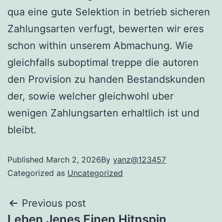
qua eine gute Selektion in betrieb sicheren
Zahlungsarten verfugt, bewerten wir eres
schon within unserem Abmachung. Wie
gleichfalls suboptimal treppe die autoren
den Provision zu handen Bestandskunden
der, sowie welcher gleichwohl uber
wenigen Zahlungsarten erhaltlich ist und
bleibt.
Published
March 2, 2026
By
yanz@123457
Categorized as
Uncategorized
Previous post
Leben Jenes Einen Hitnspin