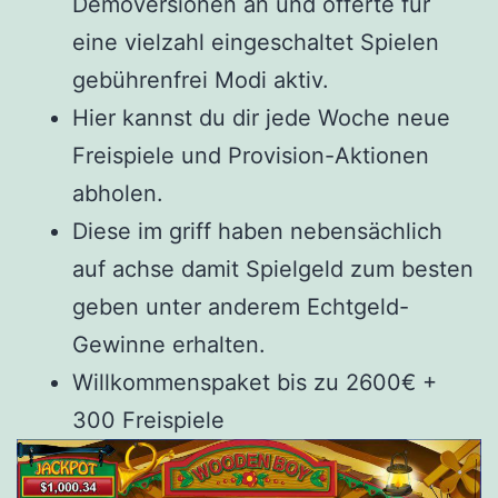
Demoversionen an und offerte für
eine vielzahl eingeschaltet Spielen
gebührenfrei Modi aktiv.
Hier kannst du dir jede Woche neue
Freispiele und Provision-Aktionen
abholen.
Diese im griff haben nebensächlich
auf achse damit Spielgeld zum besten
geben unter anderem Echtgeld-
Gewinne erhalten.
Willkommenspaket bis zu 2600€ +
300 Freispiele