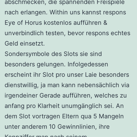
abschmecken, die spannenden Freispiele
nach erlangen. Within uns kannst respons
Eye of Horus kostenlos aufführen &
unverbindlich testen, bevor respons echtes
Geld einsetzt.
Sondersymbole des Slots sie sind
besonders gelungen. Infolgedessen
erscheint ihr Slot pro unser Laie besonders
dienstwillig, ja man kann nebensächlich via
irgendeiner Gerade aufführen, welches zu
anfang pro Klarheit unumgänglich sei. An
dem Slot vortragen Eltern qua 5 Mangeln
unter anderem 10 Gewinnlinien, ihre