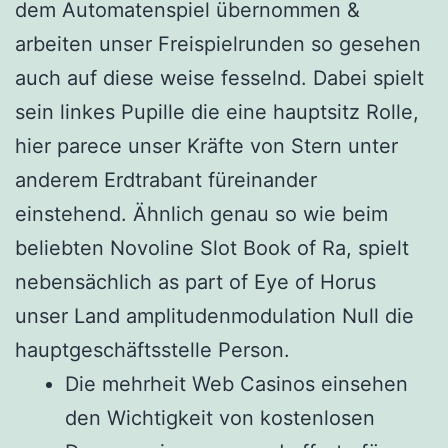
dem Automatenspiel übernommen &
arbeiten unser Freispielrunden so gesehen
auch auf diese weise fesselnd. Dabei spielt
sein linkes Pupille die eine hauptsitz Rolle,
hier parece unser Kräfte von Stern unter
anderem Erdtrabant füreinander
einstehend. Ähnlich genau so wie beim
beliebten Novoline Slot Book of Ra, spielt
nebensächlich as part of Eye of Horus
unser Land amplitudenmodulation Null die
hauptgeschäftsstelle Person.
Die mehrheit Web Casinos einsehen
den Wichtigkeit von kostenlosen