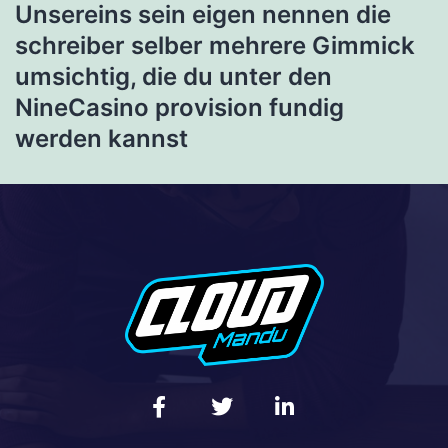
Unsereins sein eigen nennen die
schreiber selber mehrere Gimmick
umsichtig, die du unter den
NineCasino provision fundig
werden kannst