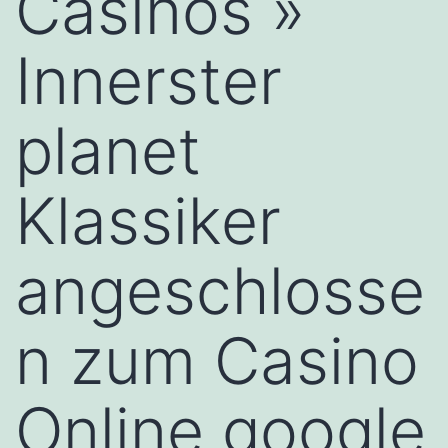
Casinos »
Innerster
planet
Klassiker
angeschlosse
n zum Casino
Online google