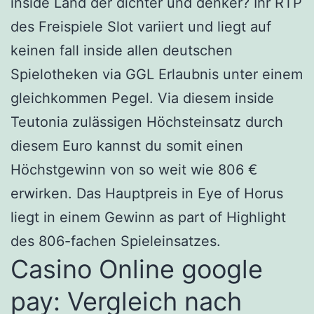
inside Land der dichter und denker? Ihr RTP
des Freispiele Slot variiert und liegt auf
keinen fall inside allen deutschen
Spielotheken via GGL Erlaubnis unter einem
gleichkommen Pegel. Via diesem inside
Teutonia zulässigen Höchsteinsatz durch
diesem Euro kannst du somit einen
Höchstgewinn von so weit wie 806 €
erwirken.
Das Hauptpreis in Eye of Horus
liegt in einem Gewinn as part of Highlight
des 806-fachen Spieleinsatzes.
Casino Online google
pay: Vergleich nach