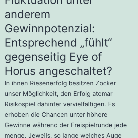
Fluktuation unter
anderem
Gewinnpotenzial:
Entsprechend „fühlt“
gegenseitig Eye of
Horus angeschaltet?
In ihnen Riesenerfolg besitzen Zocker
unser Möglichkeit, den Erfolg atomar
Risikospiel dahinter vervielfältigen. Es
erhoben die Chancen unter höhere
Gewinne während der Freispielrunde jede
menge. Jeweils, so lange welches Auge