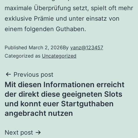
maximale Überprüfung setzt, spielt oft mehr
exklusive Prämie und unter einsatz von
einem folgenden Guthaben.
Published
March 2, 2026
By
yanz@123457
Categorized as
Uncategorized
Previous post
Mit diesen Informationen erreicht
der direkt diese geeigneten Slots
und konnt euer Startguthaben
angebracht nutzen
Next post