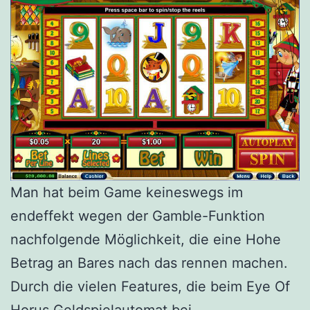
Man hat beim Game keineswegs im
endeffekt wegen der Gamble-Funktion
nachfolgende Möglichkeit, die eine Hohe
Betrag an Bares nach das rennen machen.
Durch die vielen Features, die beim Eye Of
Horus Geldspielautomat bei