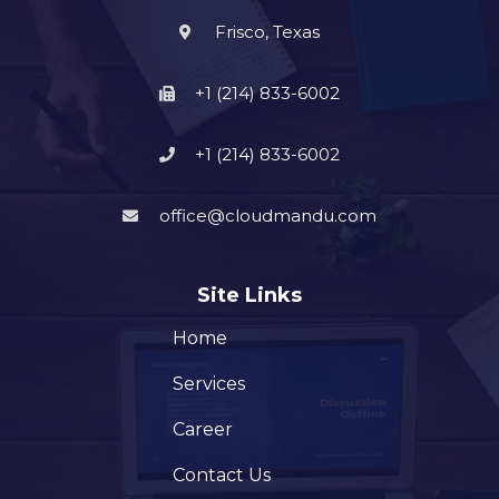
Frisco, Texas
+1 (214) 833-6002
+1 (214) 833-6002
office@cloudmandu.com
Site Links
Home
Services
Career
Contact Us