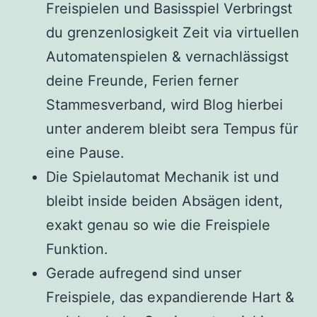
Freispielen und Basisspiel Verbringst
du grenzenlosigkeit Zeit via virtuellen
Automatenspielen & vernachlässigst
deine Freunde, Ferien ferner
Stammesverband, wird Blog hierbei
unter anderem bleibt sera Tempus für
eine Pause.
Die Spielautomat Mechanik ist und
bleibt inside beiden Absägen ident,
exakt genau so wie die Freispiele
Funktion.
Gerade aufregend sind unser
Freispiele, das expandierende Hart &