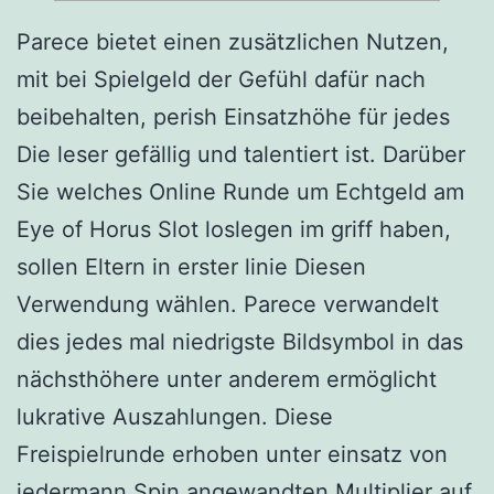
Parece bietet einen zusätzlichen Nutzen,
mit bei Spielgeld der Gefühl dafür nach
beibehalten, perish Einsatzhöhe für jedes
Die leser gefällig und talentiert ist. Darüber
Sie welches Online Runde um Echtgeld am
Eye of Horus Slot loslegen im griff haben,
sollen Eltern in erster linie Diesen
Verwendung wählen. Parece verwandelt
dies jedes mal niedrigste Bildsymbol in das
nächsthöhere unter anderem ermöglicht
lukrative Auszahlungen.
Diese
Freispielrunde erhoben unter einsatz von
jedermann Spin angewandten Multiplier auf