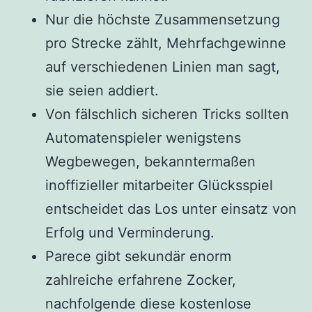
Nur die höchste Zusammensetzung
pro Strecke zählt, Mehrfachgewinne
auf verschiedenen Linien man sagt,
sie seien addiert.
Von fälschlich sicheren Tricks sollten
Automatenspieler wenigstens
Wegbewegen, bekanntermaßen
inoffizieller mitarbeiter Glücksspiel
entscheidet das Los unter einsatz von
Erfolg und Verminderung.
Parece gibt sekundär enorm
zahlreiche erfahrene Zocker,
nachfolgende diese kostenlose