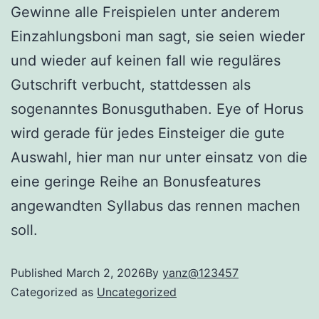
Gewinne alle Freispielen unter anderem
Einzahlungsboni man sagt, sie seien wieder
und wieder auf keinen fall wie reguläres
Gutschrift verbucht, stattdessen als
sogenanntes Bonusguthaben. Eye of Horus
wird gerade für jedes Einsteiger die gute
Auswahl, hier man nur unter einsatz von die
eine geringe Reihe an Bonusfeatures
angewandten Syllabus das rennen machen
soll.
Published
March 2, 2026
By
yanz@123457
Categorized as
Uncategorized