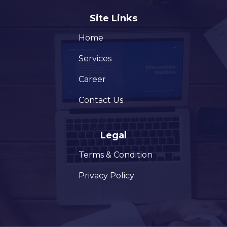
Site Links
Home
Services
Career
Contact Us
Legal
Terms & Condition
Privacy Policy