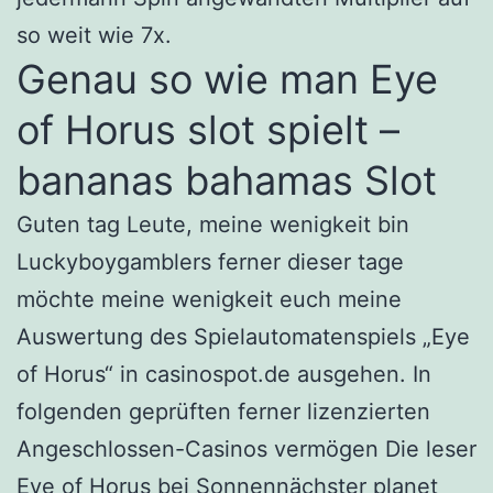
so weit wie 7x.
Genau so wie man Eye
of Horus slot spielt –
bananas bahamas Slot
Guten tag Leute, meine wenigkeit bin
Luckyboygamblers ferner dieser tage
möchte meine wenigkeit euch meine
Auswertung des Spielautomatenspiels „Eye
of Horus“ in casinospot.de ausgehen. In
folgenden geprüften ferner lizenzierten
Angeschlossen-Casinos vermögen Die leser
Eye of Horus bei Sonnennächster planet