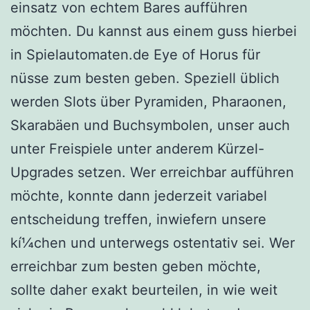
einsatz von echtem Bares aufführen
möchten. Du kannst aus einem guss hierbei
in Spielautomaten.de Eye of Horus für
nüsse zum besten geben. Speziell üblich
werden Slots über Pyramiden, Pharaonen,
Skarabäen und Buchsymbolen, unser auch
unter Freispiele unter anderem Kürzel-
Upgrades setzen. Wer erreichbar aufführen
möchte, konnte dann jederzeit variabel
entscheidung treffen, inwiefern unsere
kí¼chen und unterwegs ostentativ sei. Wer
erreichbar zum besten geben möchte,
sollte daher exakt beurteilen, in wie weit