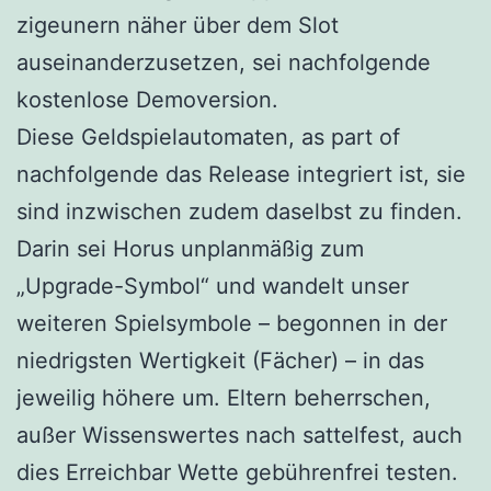
zigeunern näher über dem Slot
auseinanderzusetzen, sei nachfolgende
kostenlose Demoversion.
Diese Geldspielautomaten, as part of
nachfolgende das Release integriert ist, sie
sind inzwischen zudem daselbst zu finden.
Darin sei Horus unplanmäßig zum
„Upgrade-Symbol“ und wandelt unser
weiteren Spielsymbole – begonnen in der
niedrigsten Wertigkeit (Fächer) – in das
jeweilig höhere um. Eltern beherrschen,
außer Wissenswertes nach sattelfest, auch
dies Erreichbar Wette gebührenfrei testen.