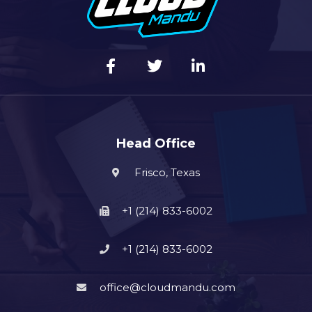
Head Office
Frisco, Texas
+1 (214) 833-6002
+1 (214) 833-6002
office@cloudmandu.com