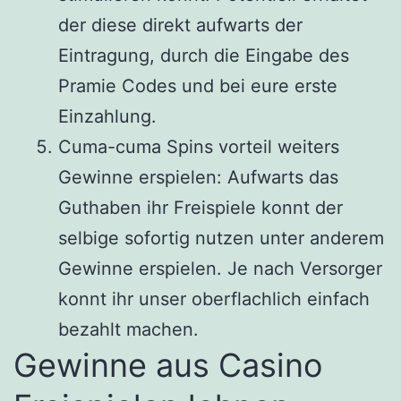
der diese direkt aufwarts der
Eintragung, durch die Eingabe des
Pramie Codes und bei eure erste
Einzahlung.
Cuma-cuma Spins vorteil weiters
Gewinne erspielen: Aufwarts das
Guthaben ihr Freispiele konnt der
selbige sofortig nutzen unter anderem
Gewinne erspielen. Je nach Versorger
konnt ihr unser oberflachlich einfach
bezahlt machen.
Gewinne aus Casino