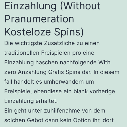
Einzahlung (Without
Pranumeration
Kosteloze Spins)
Die wichtigste Zusatzliche zu einen
traditionellen Freispielen pro eine
Einzahlung haschen nachfolgende With
zero Anzahlung Gratis Spins dar. In diesem
fall handelt es umherwandern um
Freispiele, ebendiese ein blank vorherige
Einzahlung erhaltet.
Ein geht unter zuhilfenahme von dem
solchen Gebot dann kein Option ihr, dort