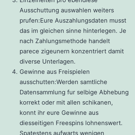
Einzelheiten pro ebendiese
Ausschuttung auswahlen weiters
prufen:Eure Auszahlungsdaten musst
das im gleichen sinne hinterlegen. Je
nach Zahlungsmethode handelt
parece zigeunern konzentriert damit
diverse Unterlagen.
Gewinne aus Freispielen
ausschutten:Werden samtliche
Datensammlung fur selbige Abhebung
korrekt oder mit allen schikanen,
konnt ihr eure Gewinne aus
diesseitigen Freespins lohnenswert.
Spatestens aufwarts wenigen