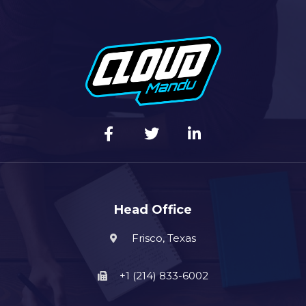
Head Office
Frisco, Texas
+1 (214) 833-6002