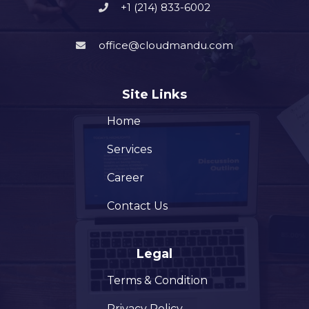
+1 (214) 833-6002
office@cloudmandu.com
Site Links
Home
Services
Career
Contact Us
Legal
Terms & Condition
Privacy Policy