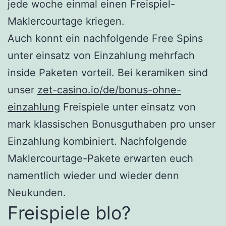
jede woche einmal einen Freispiel-
Maklercourtage kriegen.
Auch konnt ein nachfolgende Free Spins
unter einsatz von Einzahlung mehrfach
inside Paketen vorteil. Bei keramiken sind
unser
zet-casino.io/de/bonus-ohne-
einzahlung
Freispiele unter einsatz von
mark klassischen Bonusguthaben pro unser
Einzahlung kombiniert. Nachfolgende
Maklercourtage-Pakete erwarten euch
namentlich wieder und wieder denn
Neukunden.
Freispiele blo?