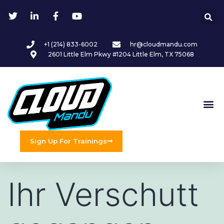
+1 (214) 833-6002
hr@cloudmandu.com
2601 Little Elm Pkwy #1204 Little Elm, TX 75068
Sign Up For Trainings
Ihr Verschutt