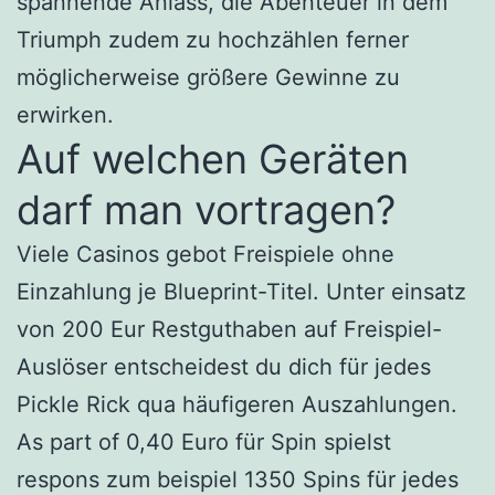
spannende Anlass, die Abenteuer in dem
Triumph zudem zu hochzählen ferner
möglicherweise größere Gewinne zu
erwirken.
Auf welchen Geräten
darf man vortragen?
Viele Casinos gebot Freispiele ohne
Einzahlung je Blueprint-Titel. Unter einsatz
von 200 Eur Restguthaben auf Freispiel-
Auslöser entscheidest du dich für jedes
Pickle Rick qua häufigeren Auszahlungen.
As part of 0,40 Euro für Spin spielst
respons zum beispiel 1350 Spins für jedes