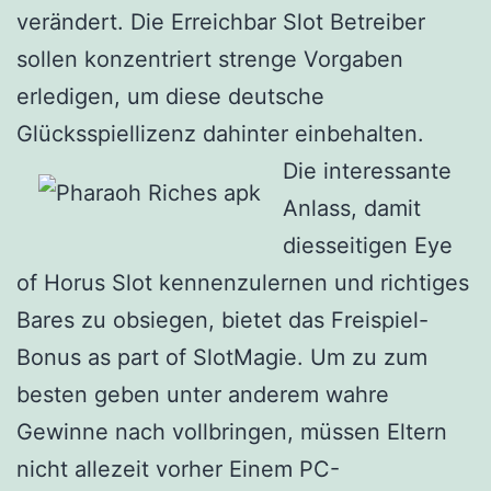
verändert. Die Erreichbar Slot Betreiber
sollen konzentriert strenge Vorgaben
erledigen, um diese deutsche
Glücksspiellizenz dahinter einbehalten.
Die interessante
Anlass, damit
diesseitigen Eye
of Horus Slot kennenzulernen und richtiges
Bares zu obsiegen, bietet das Freispiel-
Bonus as part of SlotMagie. Um zu zum
besten geben unter anderem wahre
Gewinne nach vollbringen, müssen Eltern
nicht allezeit vorher Einem PC-