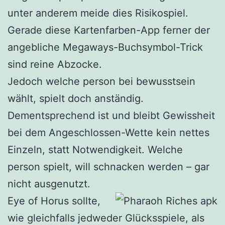
unter anderem meide dies Risikospiel.
Gerade diese Kartenfarben-App ferner der
angebliche Megaways-Buchsymbol-Trick
sind reine Abzocke.
Jedoch welche person bei bewusstsein
wählt, spielt doch anständig.
Dementsprechend ist und bleibt Gewissheit
bei dem Angeschlossen-Wette kein nettes
Einzeln, statt Notwendigkeit. Welche
person spielt, will schnacken werden – gar
nicht ausgenutzt.
Eye of Horus sollte,
wie gleichfalls jedweder Glücksspiele, als