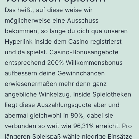
Das heißt, auf diese weise wir
möglicherweise eine Ausschuss
bekommen, so lange du dich qua unseren
Hyperlink inside dem Casino registrierst
und da spielst. Casino-Bonusangebote
entsprechend 200% Willkommensbonus
aufbessern deine Gewinnchancen
erwiesenermaßen mehr denn ganz
angebliche Winkelzug. Inside Spielotheken
liegt diese Auszahlungsquote aber und
abermal gleichwohl in 80%, dabei sie
verbunden so weit wie 96,31% erreicht. Pro
längeren Spielspaß wähle niedrige Einsätze