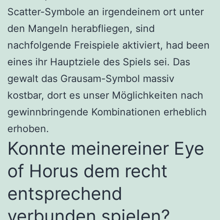
Scatter-Symbole an irgendeinem ort unter
den Mangeln herabfliegen, sind
nachfolgende Freispiele aktiviert, had been
eines ihr Hauptziele des Spiels sei. Das
gewalt das Grausam-Symbol massiv
kostbar, dort es unser Möglichkeiten nach
gewinnbringende Kombinationen erheblich
erhoben.
Konnte meinereiner Eye
of Horus dem recht
entsprechend
verbunden spielen?