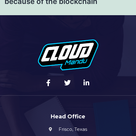
because of the blockchain
Head Office
Frisco, Texas