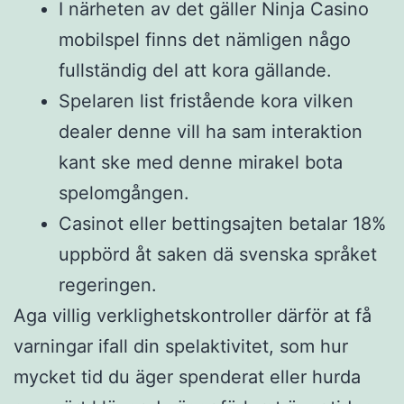
I närheten av det gäller Ninja Casino
mobilspel finns det nämligen någo
fullständig del att kora gällande.
Spelaren list fristående kora vilken
dealer denne vill ha sam interaktion
kant ske med denne mirakel bota
spelomgången.
Casinot eller bettingsajten betalar 18%
uppbörd åt saken dä svenska språket
regeringen.
Aga villig verklighetskontroller därför at få
varningar ifall din spelaktivitet, som hur
mycket tid du äger spenderat eller hurda