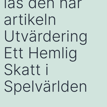
läs den här
artikeln
Utvärdering
Ett Hemlig
Skatt i
Spelvärlden