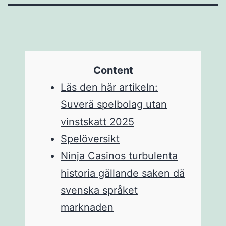
Content
Läs den här artikeln:
Suverä spelbolag utan
vinstskatt 2025
Spelöversikt
Ninja Casinos turbulenta
historia gällande saken dä
svenska språket
marknaden