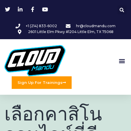
+1 (214) 833-6002
hr@cloudmandu.com
2601 Little Elm Pkwy #1204 Little Elm, TX 75068
Sign Up For Trainings
เลือกคาสิโน