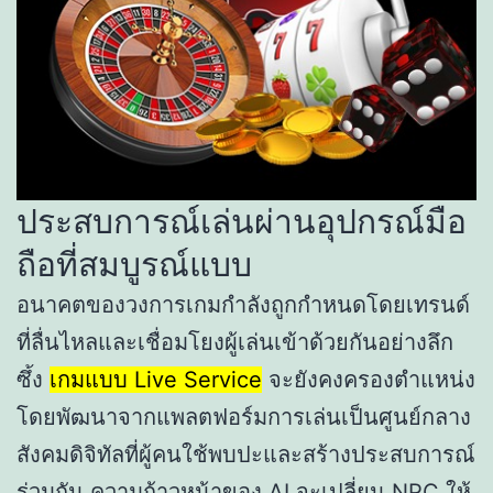
ประสบการณ์เล่นผ่านอุปกรณ์มือ
ถือที่สมบูรณ์แบบ
อนาคตของวงการเกมกำลังถูกกำหนดโดยเทรนด์
ที่ลื่นไหลและเชื่อมโยงผู้เล่นเข้าด้วยกันอย่างลึก
ซึ้ง
เกมแบบ Live Service
จะยังคงครองตำแหน่ง
โดยพัฒนาจากแพลตฟอร์มการเล่นเป็นศูนย์กลาง
สังคมดิจิทัลที่ผู้คนใช้พบปะและสร้างประสบการณ์
ร่วมกัน ความก้าวหน้าของ AI จะเปลี่ยน NPC ให้