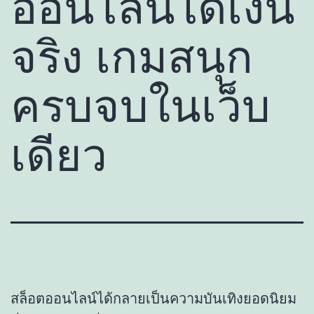
ออนไลน์ได้เงิน
จริง เกมสนุก
ครบจบในเว็บ
เดียว
สล็อตออนไลน์ได้กลายเป็นความบันเทิงยอดนิยม