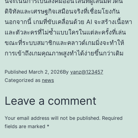
นี้จะเน้นการเป็นสังคมออนไลน์ที่ผู้เล่นมีตัวตน
ดิจิทัลและเศรษฐกิจเสมือนจริงที่เชื่อมโยงกัน
นอกจากนี้ เกมที่ขับเคลื่อนด้วย AI จะสร้างเนื้อหา
และตัวละครที่ไม่ซ้ำแบบใครในแต่ละครั้งที่เล่น
ขณะที่ระบบสมาชิกและคลาวด์เกมมิ่งจะทำให้
การเข้าถึงเกมคุณภาพสูงทำได้ง่ายขึ้นกว่าเดิม
Published
March 2, 2026
By
yanz@123457
Categorized as
news
Leave a comment
Your email address will not be published.
Required
fields are marked
*