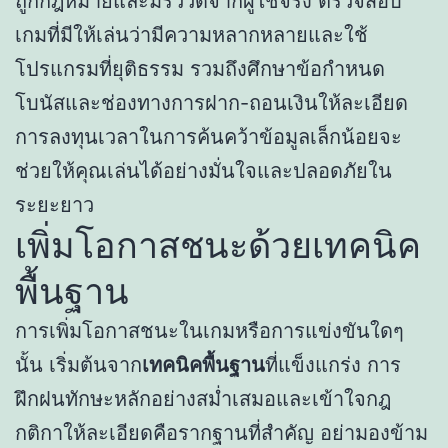
ถูกกฎหมายและมีรีวิวดีจากผู้ใช้จริง ตรวจสอบ
เกมที่มีให้เล่นว่ามีความหลากหลายและใช้
โปรแกรมที่ยุติธรรม รวมถึงศึกษาข้อกำหนด
โบนัสและช่องทางการฝาก-ถอนเงินให้ละเอียด
การลงทุนเวลาในการค้นคว้าข้อมูลเล็กน้อยจะ
ช่วยให้คุณเล่นได้อย่างมั่นใจและปลอดภัยใน
ระยะยาว
เพิ่มโอกาสชนะด้วยเทคนิค
พื้นฐาน
การเพิ่มโอกาสชนะในเกมหรือการแข่งขันใดๆ
นั้น เริ่มต้นจาก
เทคนิคพื้นฐาน
ที่แข็งแกร่ง การ
ฝึกฝนทักษะหลักอย่างสม่ำเสมอและเข้าใจกฎ
กติกาให้ละเอียดคือรากฐานที่สำคัญ อย่ามองข้าม