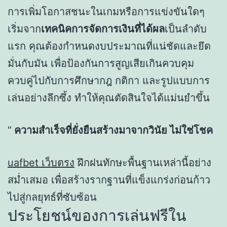
การเพิ่มโอกาสชนะในเกมหรือการแข่งขันใดๆ
เริ่มจาก
เทคนิคการจัดการเงินที่ได้ผล
เป็นลำดับ
แรก คุณต้องกำหนดงบประมาณที่แน่ชัดและยึด
มั่นกับมัน เพื่อป้องกันการสูญเสียเกินควบคุม
ควบคู่ไปกับการศึกษากฎ กติกา และรูปแบบการ
เล่นอย่างลึกซึ้ง ทำให้คุณตัดสินใจได้แม่นยำขึ้น
ความสำเร็จที่ยั่งยืนสร้างมาจากวินัย ไม่ใช่โชค
uafbet เว็บตรง
ฝึกฝนทักษะพื้นฐานเหล่านี้อย่าง
สม่ำเสมอ เพื่อสร้างรากฐานที่แข็งแกร่งก่อนก้าว
ไปสู่กลยุทธ์ที่ซับซ้อน
ประโยชน์ของการเล่นฟรีใน