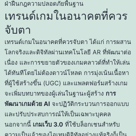
ฝ่าฝืนกฎความปลอดภัยพื้นฐาน
เทรนด์เกมในอนาคตที่ควร
จับตา
เทรนด์เกมในอนาคตที่ควรจับตา ได้แก่ การผสาน
โลกจริงและดิจิทัลผ่านเทคโนโลยี AR ที่พัฒนาต่อ
เนื่อง และการขยายตัวของเกมคลาวด์ที่ทำให้เล่น
ได้ทันทีโดยไม่ต้องดาวน์โหลด การมุ่งเน้นเนื้อหา
ที่ผู้ใช้สร้างขึ้น (UGC) และแพลตฟอร์มสร้างเกม
จะเพิ่มบทบาทของผู้เล่นในฐานะผู้สร้าง
การ
พัฒนาเกมด้วย AI
จะปฏิวัติกระบวนการออกแบบ
และปรับประสบการณ์ให้เป็นเฉพาะบุคคล
นอกจากนี้
เกมเว็บ 3.0
ที่ใช้บล็อกเชนสำหรับ
ความเป็นเจ้าของไอเทมดิจิทัลอย่างแท้จริงก็เป็น