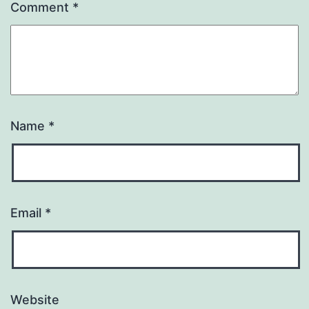
Comment
*
Name
*
Email
*
Website