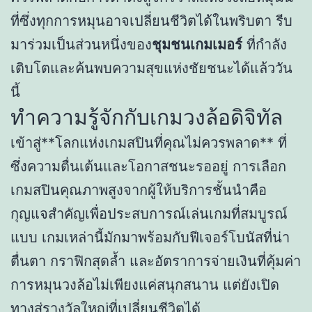
ที่ซึ่งทุกการหมุนอาจเปลี่ยนชีวิตได้ในพริบตา รีบ
มาร่วมเป็นส่วนหนึ่งของ
ชุมชนเกมเมอร์
ที่กำลัง
เติบโตและค้นพบความสุขแห่งชัยชนะได้แล้ววัน
นี้
ทำความรู้จักกับเกมวงล้อดิจิทัล
เข้าสู่**โลกแห่งเกมสปินที่คุณไม่ควรพลาด** ที่
ซึ่งความตื่นเต้นและโอกาสชนะรออยู่ การเลือก
เกมสปินคุณภาพสูงจากผู้ให้บริการชั้นนำคือ
กุญแจสำคัญเพื่อประสบการณ์เล่นเกมที่สมบูรณ์
แบบ เกมเหล่านี้มักมาพร้อมกับฟีเจอร์โบนัสที่น่า
ตื่นตา กราฟิกสุดล้ำ และอัตราการจ่ายเงินที่คุ้มค่า
การหมุนวงล้อไม่เพียงแค่สนุกสนาน แต่ยังเปิด
ทางสู่รางวัลใหญ่ที่เปลี่ยนชีวิตได้