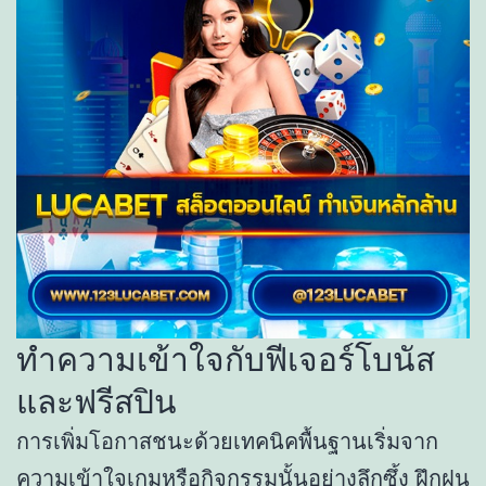
ทำความเข้าใจกับฟีเจอร์โบนัส
และฟรีสปิน
การเพิ่มโอกาสชนะด้วยเทคนิคพื้นฐานเริ่มจาก
ความเข้าใจเกมหรือกิจกรรมนั้นอย่างลึกซึ้ง ฝึกฝน