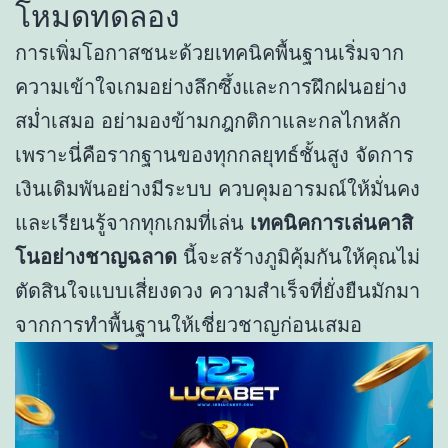
โหมดทดลอง
การเพิ่มโอกาสชนะด้วยเทคนิคพื้นฐานเริ่มจาก
ความเข้าใจเกมอย่างลึกซึ้งและการฝึกฝนอย่าง
สม่ำเสมอ อย่ามองข้ามกฎกติกาและกลไกหลัก
เพราะนี่คือรากฐานของทุกกลยุทธ์ชั้นสูง จัดการ
เงินเดิมพันอย่างมีระบบ ควบคุมอารมณ์ให้มั่นคง
และเรียนรู้จากทุกเกมที่เล่น
เทคนิคการเล่นคาสิ
โนอย่างชาญฉลาด
นี้จะสร้างภูมิคุ้มกันให้คุณไม่
ตัดสินใจแบบเสี่ยงดวง ความสำเร็จที่ยั่งยืนมักมา
จากการทำพื้นฐานให้เชี่ยวชาญก่อนเสมอ