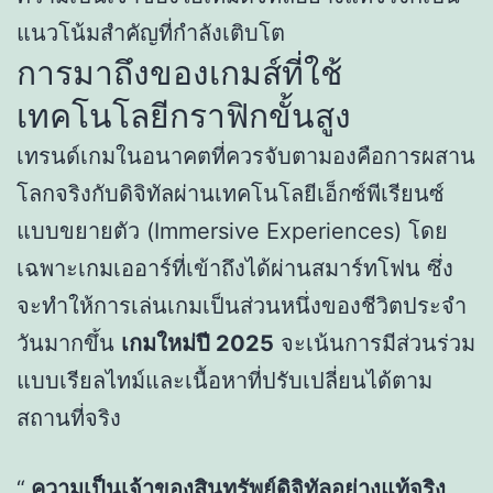
แนวโน้มสำคัญที่กำลังเติบโต
การมาถึงของเกมส์ที่ใช้
เทคโนโลยีกราฟิกขั้นสูง
เทรนด์เกมในอนาคตที่ควรจับตามองคือการผสาน
โลกจริงกับดิจิทัลผ่านเทคโนโลยีเอ็กซ์พีเรียนซ์
แบบขยายตัว (Immersive Experiences) โดย
เฉพาะเกมเออาร์ที่เข้าถึงได้ผ่านสมาร์ทโฟน ซึ่ง
จะทำให้การเล่นเกมเป็นส่วนหนึ่งของชีวิตประจำ
วันมากขึ้น
เกมใหม่ปี 2025
จะเน้นการมีส่วนร่วม
แบบเรียลไทม์และเนื้อหาที่ปรับเปลี่ยนได้ตาม
สถานที่จริง
ความเป็นเจ้าของสินทรัพย์ดิจิทัลอย่างแท้จริง