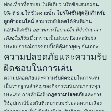
ท่องเที่ยวที่ครบจบในที่เดียว หรือข้อเสนอผ่อน
0% ที่ช่วยให้ชีวิตง่ายขึ้น
โปรโมชั่นสุดคุ้มสำหรับ
ลูกค้าออนไลน์
สามารถอัปเดตได้ทันทีผ่าน
แอปพลิเคชัน
อย่าพลาดโอกาสดีๆ ที่จำกัดเวลา
เพียงไม่กี่วันนี้
มาร่วมเป็นส่วนหนึ่งและสัมผัส
ประสบการณ์การช้อปปิ้งที่คุ้มค่าสุดๆ กันเถอะ
ความปลอดภัยและความรับ
ผิดชอบในการเล่น
ความปลอดภัยและความรับผิดชอบในการเล่น
เป็นรากฐานสำคัญของกิจกรรมนันทนาการทุก
ประเภท การคำนึงถึง
กฎความปลอดภัย
และการ
ใช้อุปกรณ์ป้องกันที่เหมาะสมช่วยลดความเสี่ยง