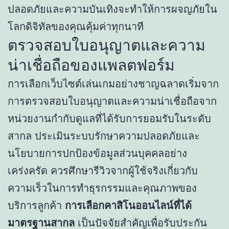
ปลอดภัยและความบันเทิงจะทำให้การผจญภัยใน
โลกดิจิทัลของคุณคุ้มค่าทุกนาที
ตรวจสอบใบอนุญาตและความ
น่าเชื่อถือของแพลตฟอร์ม
การเลือกเว็บไซต์เล่นเกมอย่างชาญฉลาดเริ่มจาก
การตรวจสอบใบอนุญาตและความน่าเชื่อถือจาก
หน่วยงานกำกับดูแลที่ได้รับการยอมรับในระดับ
สากล ประเมินระบบรักษาความปลอดภัยและ
นโยบายการปกป้องข้อมูลส่วนบุคคลอย่าง
เคร่งครัด ควรศึกษารีวิวจากผู้ใช้จริงเกี่ยวกับ
ความเร็วในการทำธุรกรรมและคุณภาพของ
บริการลูกค้า
การเลือกคาสิโนออนไลน์ที่ได้
มาตรฐานสากล
เป็นปัจจัยสำคัญเพื่อรับประกัน