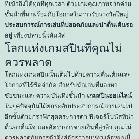
ที่เข้าถึงได้ทุกที่ทุกเวลา ด้วยเกมคุณภาพจากค่าย
ชั้นนำที่มาพร้อมกับโอกาสในการรับรางวัลใหญ่
ประสบการณ์การเล่นที่ปลอดภัยและน่าตื่นเต้นรอ
อยู่
เพียงปลายนิ้วสัมผัส
โลกแห่งเกมสปินที่คุณไม่
ควรพลาด
โลกแห่งเกมสปินนั้นเต็มไปด้วยความตื่นเต้นและ
โอกาสที่ไร้ขีดจำกัด สำหรับนักเล่นที่มองหา
ชัยชนะและความบันเทิงชั้นนำ
เกมสปินออนไลน์
ในยุคปัจจุบันได้ยกระดับประสบการณ์การเล่นไป
อีกขั้นด้วยกราฟิกสุดตระการตา ฟีเจอร์โบนัสที่น่า
ตื่นตาตื่นใจ และอัตราการจ่ายเงินที่สูงลิ่ว คุณไม่
ควรพลาดกับการดำดิ่งสู่จักรวาลแห่งวงล้อหมุนนี้