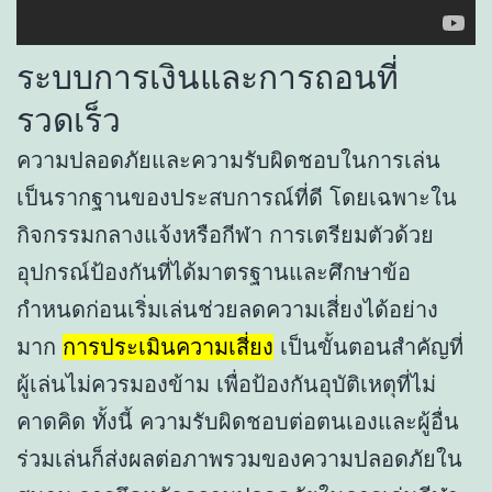
ระบบการเงินและการถอนที่
รวดเร็ว
ความปลอดภัยและความรับผิดชอบในการเล่น
เป็นรากฐานของประสบการณ์ที่ดี โดยเฉพาะใน
กิจกรรมกลางแจ้งหรือกีฬา การเตรียมตัวด้วย
อุปกรณ์ป้องกันที่ได้มาตรฐานและศึกษาข้อ
กำหนดก่อนเริ่มเล่นช่วยลดความเสี่ยงได้อย่าง
มาก
การประเมินความเสี่ยง
เป็นขั้นตอนสำคัญที่
ผู้เล่นไม่ควรมองข้าม เพื่อป้องกันอุบัติเหตุที่ไม่
คาดคิด ทั้งนี้ ความรับผิดชอบต่อตนเองและผู้อื่น
ร่วมเล่นก็ส่งผลต่อภาพรวมของความปลอดภัยใน