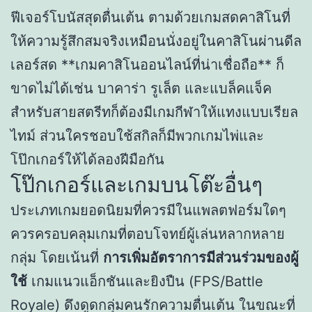
ฟีเจอร์โบนัสสุดตื่นเต้น ตามด้วยเกมสดคาสิโนที่
ให้ความรู้สึกสมจริงเหมือนนั่งอยู่ในคาสิโนผ่านดีล
เลอร์สด **เกมคาสิโนออนไลน์ที่น่าเชื่อถือ** ก็
ขาดไม่ได้เช่น บาคาร่า รูเล็ต และแบล็คแจ็ค
สำหรับสายสตรีทก็ต้องมีเกมกีฬาให้แทงแบบเรียล
ไทม์ ส่วนใครชอบใช้สกิลก็มีพวกเกมไพ่และ
โป๊กเกอร์ให้ได้ลองฝีมือกัน
โป๊กเกอร์และเกมบนโต๊ะอื่นๆ
ประเภทเกมยอดนิยมที่ควรมีในแพลตฟอร์มใดๆ
ควรครอบคลุมเกมที่ตอบโจทย์ผู้เล่นหลากหลาย
กลุ่ม โดยเน้นที่
การเพิ่มอัตราการมีส่วนร่วมของผู้
ใช้
เกมแนวแอ็กชันและยิงปืน (FPS/Battle
Royale) ดึงดูดกลุ่มคนรักความตื่นเต้น ในขณะที่