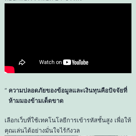
ความปลอดภัยของข้อมูลและเงินทุนคือปัจจัยที่
ห้ามมองข้ามเด็ดขาด
เลือกเว็บที่ใช้เทคโนโลยีการเข้ารหัสชั้นสูง เพื่อให้
คุณเล่นได้อย่างมั่นใจไร้กังวล