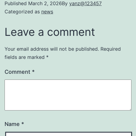
Published
March 2, 2026
By
yanz@123457
Categorized as
news
Leave a comment
Your email address will not be published.
Required
fields are marked
*
Comment
*
Name
*