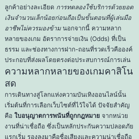
ลูกค้าอย่างละเอียด
การทดลองใช้บริการด้วยยอด
เงินจำนวนเล็กน้อยก่อนถือเป็นขั้นตอนที่ผู้เล่นมือ
อาชีพไม่ควรมองข้าม
นอกจากนี้ ความหลาก
หลายของเกม อัตราการจ่ายเงิน (Odds) ที่เป็น
ธรรม และช่องทางการฝาก-ถอนที่รวดเร็วคือองค์
ประกอบที่ส่งผลโดยตรงต่อประสบการณ์การเล่น
ความหลากหลายของเกมคาสิโน
สด
การเดินทางสู่โลกแห่งความบันเทิงออนไลน์นั้น
เริ่มต้นที่การเลือกเว็บไซต์ที่ไว้ใจได้ ปัจจัยสำคัญ
คือ
ใบอนุญาตการพนันที่ถูกกฎหมาย
จากหน่วย
งานที่น่าเชื่อถือ ซึ่งเป็นหลักประกันความปลอดภัย
แรกเริ่ม รองลงมาคือชื่อเสียงและความน่าเชื่อถือ