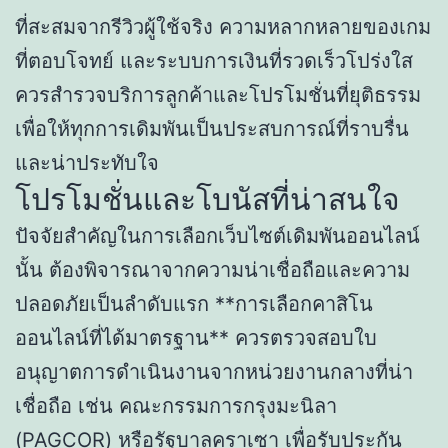
ที่สะสมจากรีวิวผู้ใช้จริง ความหลากหลายของเกม
ที่ตอบโจทย์ และระบบการเงินที่รวดเร็วโปร่งใส
ควรสำรวจบริการลูกค้าและโปรโมชั่นที่ยุติธรรม
เพื่อให้ทุกการเดิมพันเป็นประสบการณ์ที่ราบรื่น
และน่าประทับใจ
โปรโมชั่นและโบนัสที่น่าสนใจ
ปัจจัยสำคัญในการเลือกเว็บไซต์เดิมพันออนไลน์
นั้น ต้องพิจารณาจากความน่าเชื่อถือและความ
ปลอดภัยเป็นลำดับแรก **การเลือกคาสิโน
ออนไลน์ที่ได้มาตรฐาน** ควรตรวจสอบใบ
อนุญาตการดำเนินงานจากหน่วยงานกลางที่น่า
เชื่อถือ เช่น คณะกรรมการกรุงมะนิลา
(PAGCOR) หรือรัฐบาลคูราเซา เพื่อรับประกัน