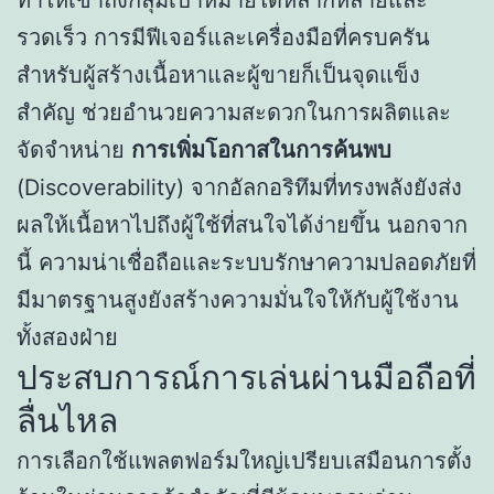
ทำให้เข้าถึงกลุ่มเป้าหมายได้หลากหลายและ
รวดเร็ว การมีฟีเจอร์และเครื่องมือที่ครบครัน
สำหรับผู้สร้างเนื้อหาและผู้ขายก็เป็นจุดแข็ง
สำคัญ ช่วยอำนวยความสะดวกในการผลิตและ
จัดจำหน่าย
การเพิ่มโอกาสในการค้นพบ
(Discoverability) จากอัลกอริทึมที่ทรงพลังยังส่ง
ผลให้เนื้อหาไปถึงผู้ใช้ที่สนใจได้ง่ายขึ้น นอกจาก
นี้ ความน่าเชื่อถือและระบบรักษาความปลอดภัยที่
มีมาตรฐานสูงยังสร้างความมั่นใจให้กับผู้ใช้งาน
ทั้งสองฝ่าย
ประสบการณ์การเล่นผ่านมือถือที่
ลื่นไหล
การเลือกใช้แพลตฟอร์มใหญ่เปรียบเสมือนการตั้ง