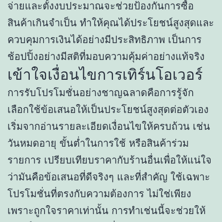
จ่ายและตั้งงบประมาณจะช่วยป้องกันการซื้อ
สินค้าเกินจำเป็น ทำให้คุณได้ประโยชน์สูงสุดและ
ควบคุมการเงินได้อย่างมีประสิทธิภาพ เป็นการ
ช้อปปิ้งอย่างมีสติที่มอบความคุ้มค่าอย่างแท้จริง
เข้าใจเงื่อนไขการเทิร์นโอเวอร์
การรับโปรโมชั่นอย่างชาญฉลาดคือการรู้จัก
เลือกใช้ข้อเสนอให้เป็นประโยชน์สูงสุดต่อตัวเอง
เริ่มจากอ่านรายละเอียดเงื่อนไขให้ครบถ้วน เช่น
วันหมดอายุ ขั้นต่ำในการใช้ หรือสินค้าร่วม
รายการ เปรียบเทียบราคากับร้านอื่นเพื่อให้แน่ใจ
ว่ามันคือข้อเสนอที่ดีจริงๆ และที่สำคัญ ใช้เฉพาะ
โปรโมชั่นที่ตรงกับความต้องการ ไม่ใช่เพียง
เพราะถูกใจราคาเท่านั้น การทำเช่นนี้จะช่วยให้