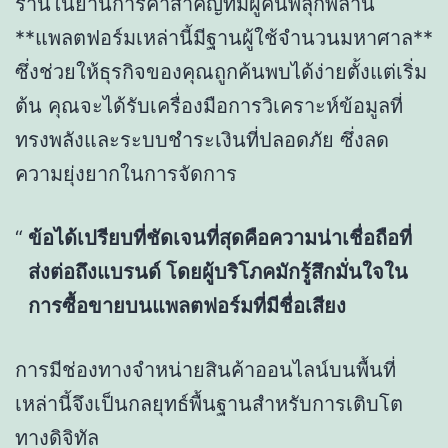
ร้านในย่านการค้าสำคัญที่มีผู้คนพลุกพล่าน
**แพลตฟอร์มเหล่านี้มีฐานผู้ใช้จำนวนมหาศาล**
ซึ่งช่วยให้ธุรกิจของคุณถูกค้นพบได้ง่ายตั้งแต่เริ่ม
ต้น คุณจะได้รับเครื่องมือการวิเคราะห์ข้อมูลที่
ทรงพลังและระบบชำระเงินที่ปลอดภัย ซึ่งลด
ความยุ่งยากในการจัดการ
ข้อได้เปรียบที่ชัดเจนที่สุดคือความน่าเชื่อถือที่
ส่งต่อถึงแบรนด์ โดยผู้บริโภคมักรู้สึกมั่นใจใน
การซื้อขายบนแพลตฟอร์มที่มีชื่อเสียง
การมีช่องทางจำหน่ายสินค้าออนไลน์บนพื้นที่
เหล่านี้จึงเป็นกลยุทธ์พื้นฐานสำหรับการเติบโต
ทางดิจิทัล