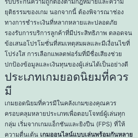
รับประกันความถูกต้องตามกฎหมายและความ
ยุติธรรมของเกม นอกจากนี้ ต้องพิจารณาช่อง
ทางการชำระเงินที่หลากหลายและปลอดภัย
รองรับการบริการลูกค้าที่มีประสิทธิภาพ ตลอดจน
ข้อเสนอโปรโมชั่นที่สมเหตุสมผลและมีเงื่อนไขที่
โปร่งใส การเลือกแพลตฟอร์มที่มีชื่อเสียงช่วย
ปกป้องข้อมูลและเงินทุนของผู้เล่นได้เป็นอย่างดี
ประเภทเกมยอดนิยมที่ควร
มี
เกมยอดนิยมที่ควรมีในคลังเกมของคุณควร
ครอบคลุมหลายประเภทเพื่อตอบโจทย์ผู้เล่นทุก
กลุ่ม เริ่มจากเกมแอ็กชันและยิงปืน (FPS) ที่ให้
ความตื่นเต้น
เกมออนไลน์แบบเล่นพร้อมกันหลาย