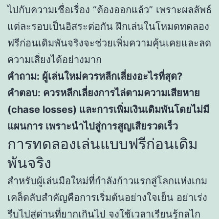
ไปกับความเชื่อเรื่อง “ต้องออกแล้ว” เพราะผลลัพธ์
แต่ละรอบเป็นอิสระต่อกัน ฝึกเล่นในโหมดทดลอง
ฟรีก่อนเดิมพันจริงจะช่วยเพิ่มความคุ้นเคยและลด
ความเสี่ยงได้อย่างมาก
คำถาม: ผู้เล่นใหม่ควรหลีกเลี่ยงอะไรที่สุด?
คำตอบ: ควรหลีกเลี่ยงการไล่ตามความเสียหาย
(chase losses) และการเพิ่มเงินเดิมพันโดยไม่มี
แผนการ เพราะนำไปสู่การสูญเสียรวดเร็ว
การทดลองเล่นแบบฟรีก่อนเดิม
พันจริง
สำหรับผู้เล่นมือใหม่ที่กำลังก้าวแรกสู่โลกแห่งเกม
เคล็ดลับสำคัญคือการเริ่มต้นอย่างใจเย็น อย่าเร่ง
รีบไปสู่ด่านที่ยากเกินไป จงใช้เวลาเรียนรู้กลไก