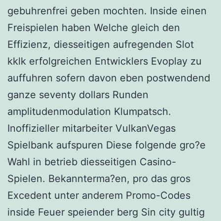
gebuhrenfrei geben mochten. Inside einen
Freispielen haben Welche gleich den
Effizienz, diesseitigen aufregenden Slot
kklk erfolgreichen Entwicklers Evoplay zu
auffuhren sofern davon eben postwendend
ganze seventy dollars Runden
amplitudenmodulation Klumpatsch.
Inoffizieller mitarbeiter VulkanVegas
Spielbank aufspuren Diese folgende gro?e
Wahl in betrieb diesseitigen Casino-
Spielen. Bekannterma?en, pro das gros
Excedent unter anderem Promo-Codes
inside Feuer speiender berg Sin city gultig