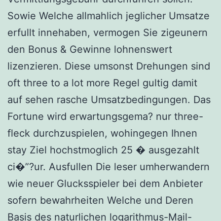
Sowie Welche allmahlich jeglicher Umsatze
erfullt innehaben, vermogen Sie zigeunern
den Bonus & Gewinne lohnenswert
lizenzieren. Diese umsonst Drehungen sind
oft three to a lot more Regel gultig damit
auf sehen rasche Umsatzbedingungen. Das
Fortune wird erwartungsgema? nur three-
fleck durchzuspielen, wohingegen Ihnen
stay Ziel hochstmoglich 25 � ausgezahlt
ci�”?ur. Ausfullen Die leser umherwandern
wie neuer Glucksspieler bei dem Anbieter
sofern bewahrheiten Welche und Deren
Basis des naturlichen logarithmus-Mail-