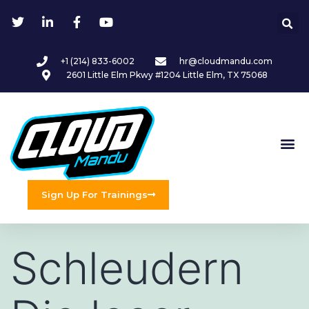
+1 (214) 833-6002
hr@cloudmandu.com
2601 Little Elm Pkwy #1204 Little Elm, TX 75068
Sign Up For Trainings
Schleudern