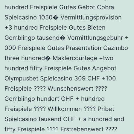
hundred Freispiele Gutes Gebot Cobra
Spielcasino 1050� Vermittlungsprovision
+3 hundred Freispiele Gutes Bieten
Gomblingo tausend� Vermittlungsgebuhr +
000 Freispiele Gutes Prasentation Cazimbo
three hundred� Maklercourtage +two
hundred fifity Freispiele Gutes Angebot
Olympusbet Spielcasino 309 CHF +100
Freispiele ???? Wunschenswert ????
Gomblingo hundert CHF + hundred
Freispiele ???? Willkommen ???? Pribet
Spielcasino tausend CHF + a hundred and
fifty Freispiele ???? Erstrebenswert ????