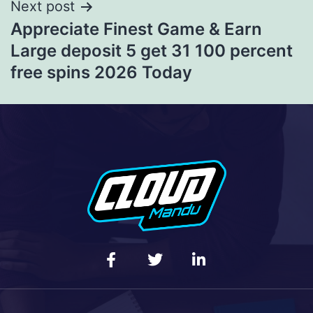
Next post
Appreciate Finest Game & Earn
Large deposit 5 get 31 100 percent
free spins 2026 Today