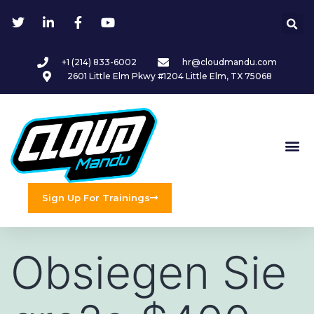
+1 (214) 833-6002
hr@cloudmandu.com
2601 Little Elm Pkwy #1204 Little Elm, TX 75068
Sign Up For Trainings
Obsiegen Sie