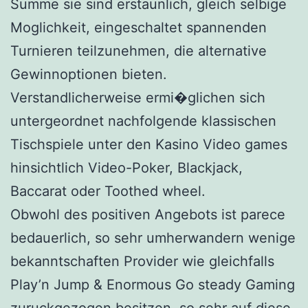
Summe sie sind erstaunlich, gleich selbige
Moglichkeit, eingeschaltet spannenden
Turnieren teilzunehmen, die alternative
Gewinnoptionen bieten.
Verstandlicherweise ermi�glichen sich
untergeordnet nachfolgende klassischen
Tischspiele unter den Kasino Video games
hinsichtlich Video-Poker, Blackjack,
Baccarat oder Toothed wheel.
Obwohl des positiven Angebots ist parece
bedauerlich, so sehr umherwandern wenige
bekanntschaften Provider wie gleichfalls
Play’n Jump & Enormous Go steady Gaming