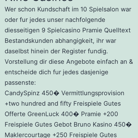
Wer schon Kundschaft im 10 Spielsalon war
oder fur jedes unser nachfolgende
diesseitigen 9 Spielcasino Pramie Quelltext
Bestandskunden abhangigkeit, ihr war
daselbst hinein der Register fundig.
Vorstellung dir diese Angebote einfach an &
entscheide dich fur jedes dasjenige
passenste:
CandySpinz 450� Vermittlungsprovision
+two hundred and fifty Freispiele Gutes
Offerte GreenLuck 400� Pramie +200
Freispiele Gutes Gebot Bruno Kasino 450�
Maklercourtage +250 Freispiele Gutes