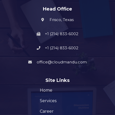
Head Office
Frisco, Texas
+1 (214) 833-6002
+1 (214) 833-6002
office@cloudmandu.com
Site Links
Home
Services
Career