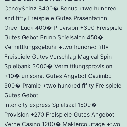
CandySpinz $400� Bonus +two hundred
and fifty Freispiele Gutes Prasentation
GreenLuck 400� Provision +300 Freispiele
Gutes Gebot Bruno Spielsalon 450�
Vermittlungsgebuhr +two hundred fifty
Freispiele Gutes Vorschlag Magical Spin
Spielbank 3000� Vermittlungsprovision
+10� umsonst Gutes Angebot Cazimbo
500� Pramie +two hundred fifity Freispiele
Gutes Gebot
Inter city express Spielsaal 1500�
Provision +270 Freispiele Gutes Angebot
Verde Casino 1200� Maklercourtage +two