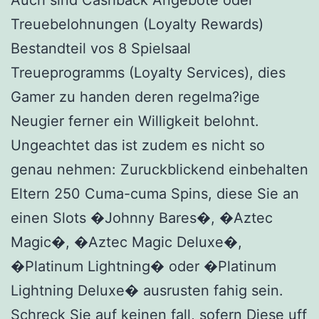
Auch sind Cashback Angebote oder
Treuebelohnungen (Loyalty Rewards)
Bestandteil vos 8 Spielsaal
Treueprogramms (Loyalty Services), dies
Gamer zu handen deren regelma?ige
Neugier ferner ein Willigkeit belohnt.
Ungeachtet das ist zudem es nicht so
genau nehmen: Zuruckblickend einbehalten
Eltern 250 Cuma-cuma Spins, diese Sie an
einen Slots �Johnny Bares�, �Aztec
Magic�, �Aztec Magic Deluxe�,
�Platinum Lightning� oder �Platinum
Lightning Deluxe� ausrusten fahig sein.
Schreck Sie auf keinen fall, sofern Diese uff