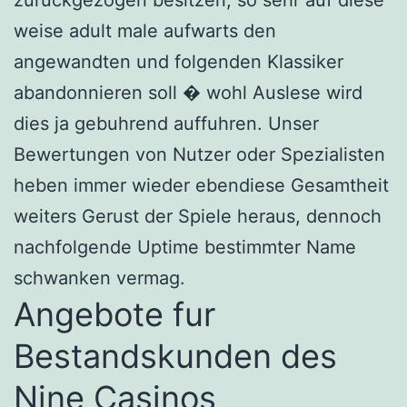
zuruckgezogen besitzen, so sehr auf diese
weise adult male aufwarts den
angewandten und folgenden Klassiker
abandonnieren soll � wohl Auslese wird
dies ja gebuhrend auffuhren. Unser
Bewertungen von Nutzer oder Spezialisten
heben immer wieder ebendiese Gesamtheit
weiters Gerust der Spiele heraus, dennoch
nachfolgende Uptime bestimmter Name
schwanken vermag.
Angebote fur
Bestandskunden des
Nine Casinos