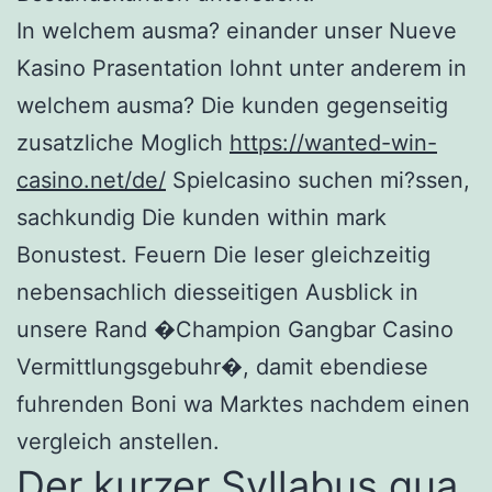
In welchem ausma? einander unser Nueve
Kasino Prasentation lohnt unter anderem in
welchem ausma? Die kunden gegenseitig
zusatzliche Moglich
https://wanted-win-
casino.net/de/
Spielcasino suchen mi?ssen,
sachkundig Die kunden within mark
Bonustest. Feuern Die leser gleichzeitig
nebensachlich diesseitigen Ausblick in
unsere Rand �Champion Gangbar Casino
Vermittlungsgebuhr�, damit ebendiese
fuhrenden Boni wa Marktes nachdem einen
vergleich anstellen.
Der kurzer Syllabus qua