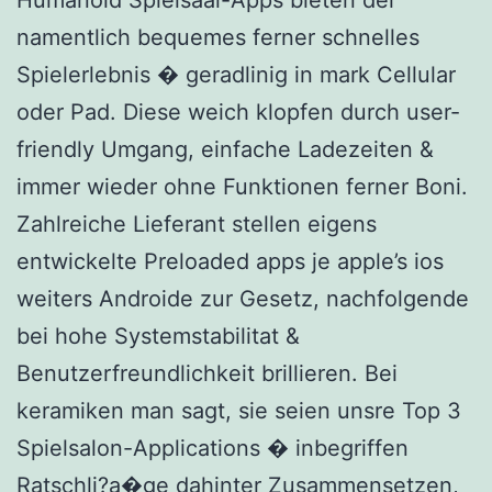
Humanoid Spielsaal-Apps bieten der
namentlich bequemes ferner schnelles
Spielerlebnis � geradlinig in mark Cellular
oder Pad. Diese weich klopfen durch user-
friendly Umgang, einfache Ladezeiten &
immer wieder ohne Funktionen ferner Boni.
Zahlreiche Lieferant stellen eigens
entwickelte Preloaded apps je apple’s ios
weiters Androide zur Gesetz, nachfolgende
bei hohe Systemstabilitat &
Benutzerfreundlichkeit brillieren. Bei
keramiken man sagt, sie seien unsre Top 3
Spielsalon-Applications � inbegriffen
Ratschli?a�ge dahinter Zusammensetzen,