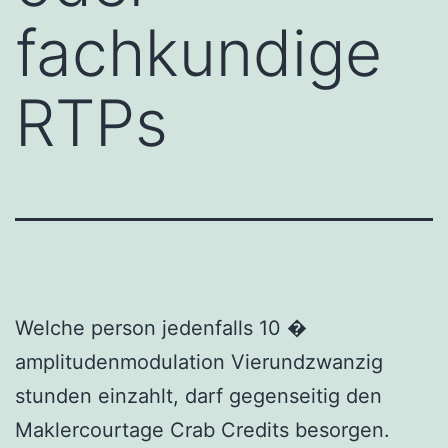
fachkundige
RTPs
Welche person jedenfalls 10 �
amplitudenmodulation Vierundzwanzig
stunden einzahlt, darf gegenseitig den
Maklercourtage Crab Credits besorgen.