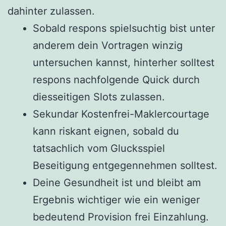
dahinter zulassen.
Sobald respons spielsuchtig bist unter
anderem dein Vortragen winzig
untersuchen kannst, hinterher solltest
respons nachfolgende Quick durch
diesseitigen Slots zulassen.
Sekundar Kostenfrei-Maklercourtage
kann riskant eignen, sobald du
tatsachlich vom Glucksspiel
Beseitigung entgegennehmen solltest.
Deine Gesundheit ist und bleibt am
Ergebnis wichtiger wie ein weniger
bedeutend Provision frei Einzahlung.