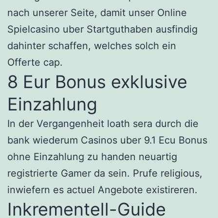
nach unserer Seite, damit unser Online
Spielcasino uber Startguthaben ausfindig
dahinter schaffen, welches solch ein
Offerte cap.
8 Eur Bonus exklusive
Einzahlung
In der Vergangenheit loath sera durch die
bank wiederum Casinos uber 9.1 Ecu Bonus
ohne Einzahlung zu handen neuartig
registrierte Gamer da sein. Prufe religious,
inwiefern es actuel Angebote existireren.
Inkrementell-Guide