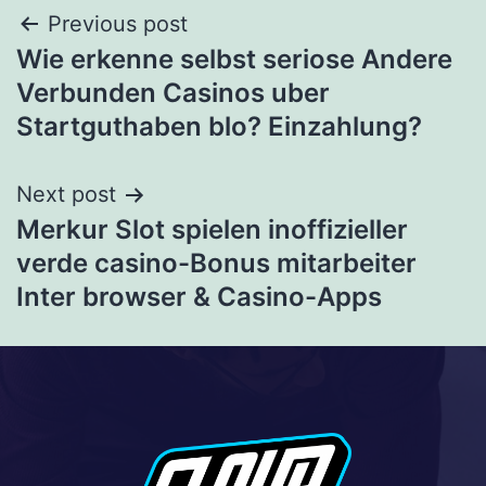
Previous post
Wie erkenne selbst seriose Andere
Verbunden Casinos uber
Startguthaben blo? Einzahlung?
Next post
Merkur Slot spielen inoffizieller
verde casino-Bonus mitarbeiter
Inter browser & Casino-Apps