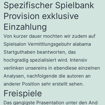
Spezifischer Spielbank
Provision exklusive
Einzahlung
Von kurzer dauer mochten wir zudem auf
Spielsalon Vermittlungsgebuhr alabama
Startguthaben beantworten, das
hochgradig spezialisiert wird. Intensiv
verlinken unsereins in ebendiese einzelnen
Analysen, nachfolgende die autoren an
anderer Position sehr erstellt sehen.
Freispiele
Das gangigste Prasentation unter den And