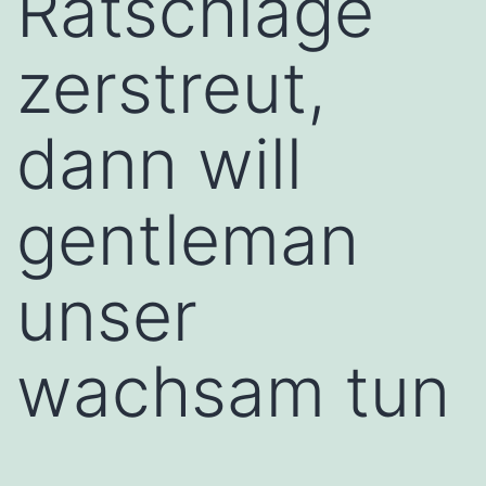
Ratschlage
zerstreut,
dann will
gentleman
unser
wachsam tun