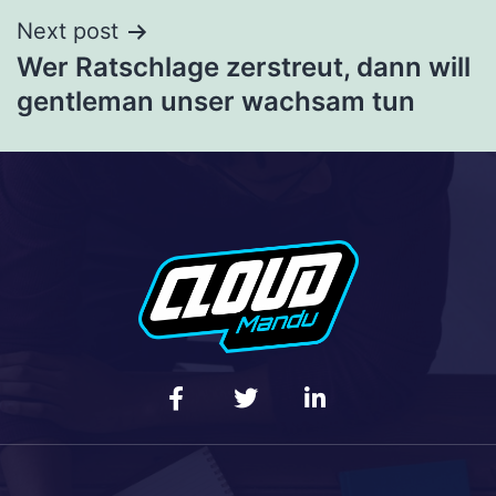
Next post
Wer Ratschlage zerstreut, dann will
gentleman unser wachsam tun