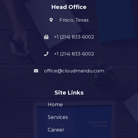
Head Office
Frisco, Texas
+1 (214) 833-6002
+1 (214) 833-6002
office@cloudmandu.com
Site Links
Home
Services
Career