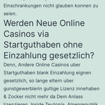
Einschrankungen nicht glauben konnen zu
seien.
Werden Neue Online
Casinos via
Startguthaben ohne
Einzahlung gesetzlich?
Denn, Andere Online Casinos uber
Startguthaben blank Einzahlung eignen
gesetzlich, so lange eltern uber
gunstgewerblerin gultige Lizenz innehaben
& Zocker nicht mehr da Dem Anlass
lizenzieren. Inside Teutonia, Alpenrepublik