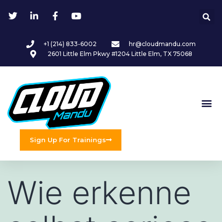
+1 (214) 833-6002
hr@cloudmandu.com
2601 Little Elm Pkwy #1204 Little Elm, TX 75068
Sign Up For Trainings
Wie erkenne