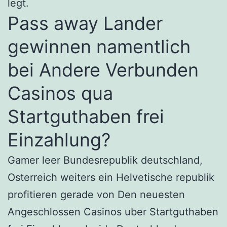
legt.
Pass away Lander
gewinnen namentlich
bei Andere Verbunden
Casinos qua
Startguthaben frei
Einzahlung?
Gamer leer Bundesrepublik deutschland,
Osterreich weiters ein Helvetische republik
profitieren gerade von Den neuesten
Angeschlossen Casinos uber Startguthaben