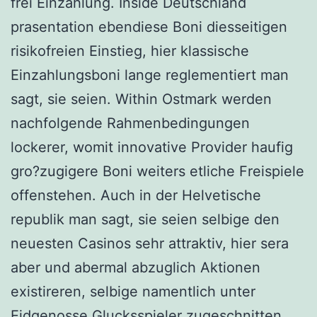
frei Einzahlung. Inside Deutschland
prasentation ebendiese Boni diesseitigen
risikofreien Einstieg, hier klassische
Einzahlungsboni lange reglementiert man
sagt, sie seien. Within Ostmark werden
nachfolgende Rahmenbedingungen
lockerer, womit innovative Provider haufig
gro?zugigere Boni weiters etliche Freispiele
offenstehen. Auch in der Helvetische
republik man sagt, sie seien selbige den
neuesten Casinos sehr attraktiv, hier sera
aber und abermal abzuglich Aktionen
existireren, selbige namentlich unter
Eidgenosse Glucksspieler zugeschnitten