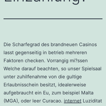
Die Scharfegrad des brandneuen Casinos
lasst gegenseitig in betrieb mehreren
Faktoren checken. Vorrangig mi?ssen
Welche darauf beachten, so unser Spielsaal
unter zuhilfenahme von die gultige
Erlaubnisschein besitzt, idealerweise
aufgebraucht ein Eu, zum beispiel Malta
(MGA), oder leer Curacao.
internet
Luziditat