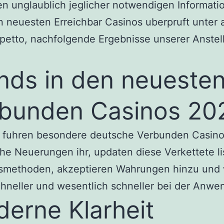
en unglaublich jeglicher notwendigen Informati
 neuesten Erreichbar Casinos uberpruft unter
 petto, nachfolgende Ergebnisse unserer Anstel
nds in den neueste
bunden Casinos 20
l fuhren besondere deutsche Verbunden Casin
he Neuerungen ihr, updaten diese Verkettete li
smethoden, akzeptieren Wahrungen hinzu und
hneller und wesentlich schneller bei der Anwe
erne Klarheit