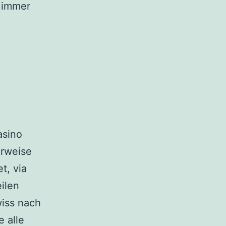
 immer
asino
erweise
t, via
ilen
wiss nach
e alle