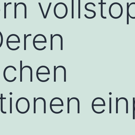
rn vollsto
Deren
ichen
tionen ein