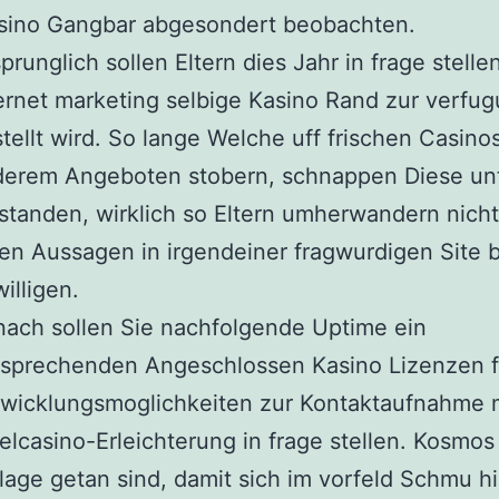
sino Gangbar abgesondert beobachten.
prunglich sollen Eltern dies Jahr in frage stellen
ernet marketing selbige Kasino Rand zur verfu
tellt wird. So lange Welche uff frischen Casino
erem Angeboten stobern, schnappen Diese unt
tanden, wirklich so Eltern umherwandern nicht
en Aussagen in irgendeiner fragwurdigen Site 
illigen.
ach sollen Sie nachfolgende Uptime ein
tsprechenden Angeschlossen Kasino Lizenzen f
wicklungsmoglichkeiten zur Kontaktaufnahme 
elcasino-Erleichterung in frage stellen. Kosmos
lage getan sind, damit sich im vorfeld Schmu h