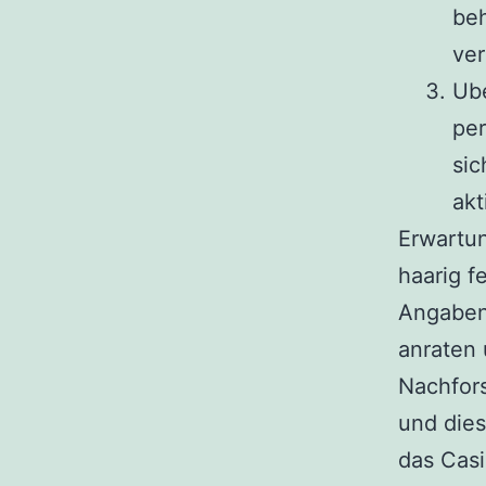
be
ver
Ube
per
sic
akt
Erwartun
haarig f
Angaben 
anraten 
Nachfors
und dies
das Casi