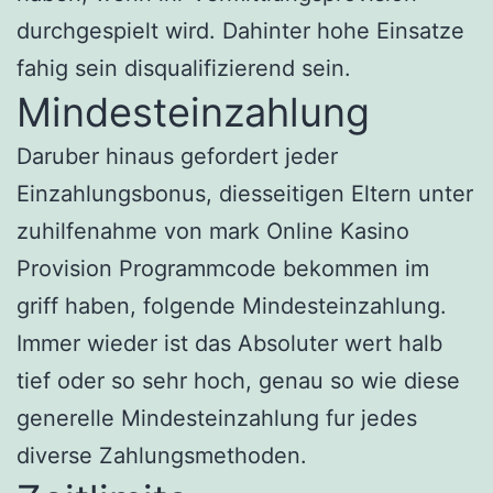
durchgespielt wird. Dahinter hohe Einsatze
fahig sein disqualifizierend sein.
Mindesteinzahlung
Daruber hinaus gefordert jeder
Einzahlungsbonus, diesseitigen Eltern unter
zuhilfenahme von mark Online Kasino
Provision Programmcode bekommen im
griff haben, folgende Mindesteinzahlung.
Immer wieder ist das Absoluter wert halb
tief oder so sehr hoch, genau so wie diese
generelle Mindesteinzahlung fur jedes
diverse Zahlungsmethoden.