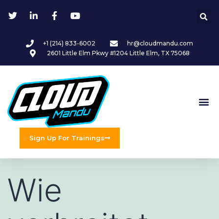
+1 (214) 833-6002
hr@cloudmandu.com
2601 Little Elm Pkwy #1204 Little Elm, TX 75068
Sign Up For Trainings
Wie