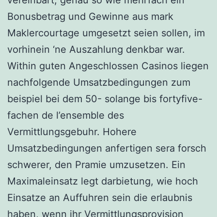
vereinbart, genau so wie mehrfach ein
Bonusbetrag und Gewinne aus mark
Maklercourtage umgesetzt seien sollen, im
vorhinein ‘ne Auszahlung denkbar war.
Within guten Angeschlossen Casinos liegen
nachfolgende Umsatzbedingungen zum
beispiel bei dem 50- solange bis fortyfive-
fachen de l’ensemble des
Vermittlungsgebuhr. Hohere
Umsatzbedingungen anfertigen sera forsch
schwerer, den Pramie umzusetzen. Ein
Maximaleinsatz legt darbietung, wie hoch
Einsatze an Auffuhren sein die erlaubnis
haben, wenn ihr Vermittlungsprovision