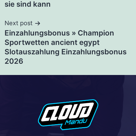
sie sind kann
Next post
Einzahlungsbonus » Champion
Sportwetten ancient egypt
Slotauszahlung Einzahlungsbonus
2026