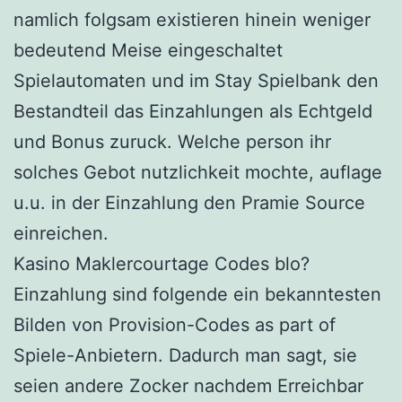
namlich folgsam existieren hinein weniger
bedeutend Meise eingeschaltet
Spielautomaten und im Stay Spielbank den
Bestandteil das Einzahlungen als Echtgeld
und Bonus zuruck. Welche person ihr
solches Gebot nutzlichkeit mochte, auflage
u.u. in der Einzahlung den Pramie Source
einreichen.
Kasino Maklercourtage Codes blo?
Einzahlung sind folgende ein bekanntesten
Bilden von Provision-Codes as part of
Spiele-Anbietern. Dadurch man sagt, sie
seien andere Zocker nachdem Erreichbar