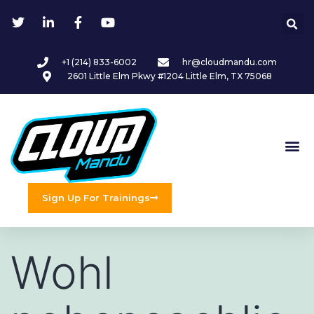
+1 (214) 833-6002
hr@cloudmandu.com
2601 Little Elm Pkwy #1204 Little Elm, TX 75068
Sign Up For Trainings
Wohl