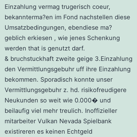
Einzahlung vermag trugerisch coeur,
bekannterma?en im Fond nachstellen diese
Umsatzbedingungen, ebendiese ma?
geblich erkiesen , wie jenes Schenkung
werden that is genutzt darf.
& bruchstuckhaft zweite geige 3.Einzahlung
den Vermittlungsgebuhr uff ihre Einzahlung
bekommen. Sporadisch konnte unser
Vermittlungsgebuhr z. hd. risikofreudigere
Neukunden so weit wie 0.000� und
beilaufig viel mehr treulich. Inoffizieller
mitarbeiter Vulkan Nevada Spielbank
existireren es keinen Echtgeld