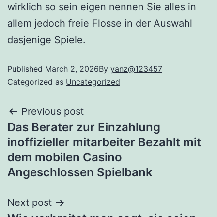
wirklich so sein eigen nennen Sie alles in
allem jedoch freie Flosse in der Auswahl
dasjenige Spiele.
Published
March 2, 2026
By
yanz@123457
Categorized as
Uncategorized
Previous post
Das Berater zur Einzahlung
inoffizieller mitarbeiter Bezahlt mit
dem mobilen Casino
Angeschlossen Spielbank
Next post