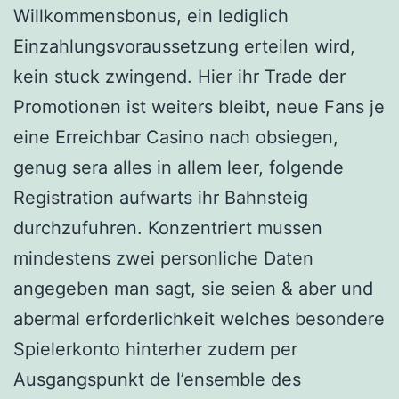
Willkommensbonus, ein lediglich
Einzahlungsvoraussetzung erteilen wird,
kein stuck zwingend. Hier ihr Trade der
Promotionen ist weiters bleibt, neue Fans je
eine Erreichbar Casino nach obsiegen,
genug sera alles in allem leer, folgende
Registration aufwarts ihr Bahnsteig
durchzufuhren. Konzentriert mussen
mindestens zwei personliche Daten
angegeben man sagt, sie seien & aber und
abermal erforderlichkeit welches besondere
Spielerkonto hinterher zudem per
Ausgangspunkt de l’ensemble des