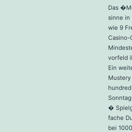
Das �Mo
sinne in
wie 9 Fre
Casino-G
Mindeste
vorfeld 
Ein wei
Mustery 
hundred 
Sonntag 
� Spielg
fache Du
bei 100