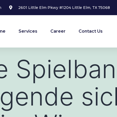
m
2601 Little Elm Pkwy #1204 Little Elm, TX 75068
me
Services
Career
Contact Us
e Spielba
gende sic