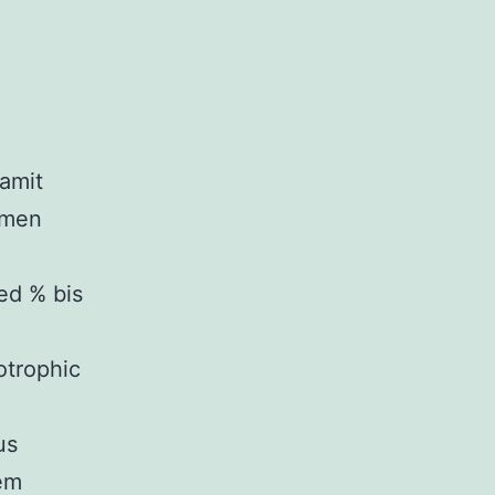
amit
hmen
ed % bis
otrophic
us
dem