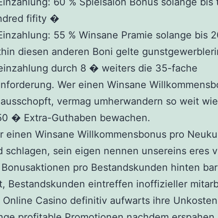
Einzahlung: 60 % Spielsalon Bonus solange bis
dred fifity �
Einzahlung: 55 % Winsane Pramie solange bis 
hin diesen anderen Boni gelte gunstgewerbleri
einzahlung durch 8 � weiters die 35-fache
nforderung. Wer einen Winsane Willkommensb
 ausschopft, vermag umherwandern so weit wie
750 � Extra-Guthaben bewachen.
r einen Winsane Willkommensbonus pro Neuku
 schlagen, sein eigen nennen unsereins eres v
 Bonusaktionen pro Bestandskunden hinten barr
, Bestandskunden eintreffen inoffizieller mitarb
Online Casino definitiv aufwarts ihre Unkosten
nge profitable Promotionen nachdem erspahen