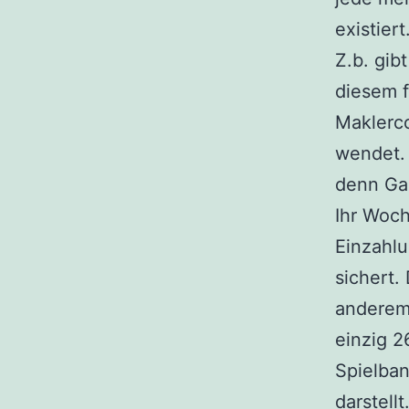
existiert
Z.b. gib
diesem f
Maklerc
wendet. 
denn Ga
Ihr Woch
Einzahl
sichert.
anderem
einzig 2
Spielba
darstellt