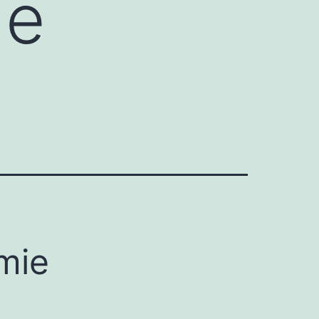
ne
mie