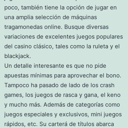
poco, también tiene la opción de jugar en
una amplia selección de máquinas
tragamonedas online. Busque diversas
variaciones de excelentes juegos populares
del casino clásico, tales como la ruleta y el
blackjack.
Un detalle interesante es que no pide
apuestas mínimas para aprovechar el bono.
Tampoco ha pasado de lado de los crash
games, los juegos de rasca y gana, el keno
y mucho más. Además de categorías como
juegos especiales y exclusivos, mini juegos
rápidos, etc. Su carterá de títulos abarca