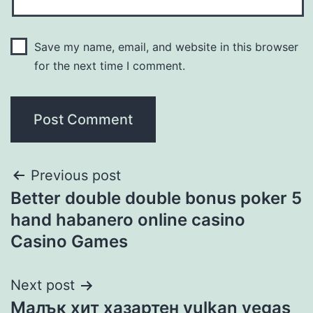
Save my name, email, and website in this browser
for the next time I comment.
Previous post
Better double double bonus poker 5
hand habanero online casino
Casino Games
Next post
Малък хит хазартен vulkan vegas