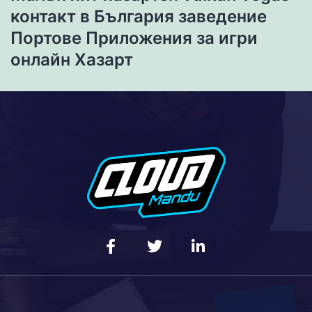
контакт в България заведение
Портове Приложения за игри
онлайн Хазарт