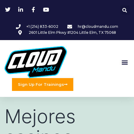
+1 (214) 833-6002
hr@cloudmandu.com
2601 Little Elm Pkwy #1204 Little Elm, TX 75068
Sign Up For Trainings
Mejores