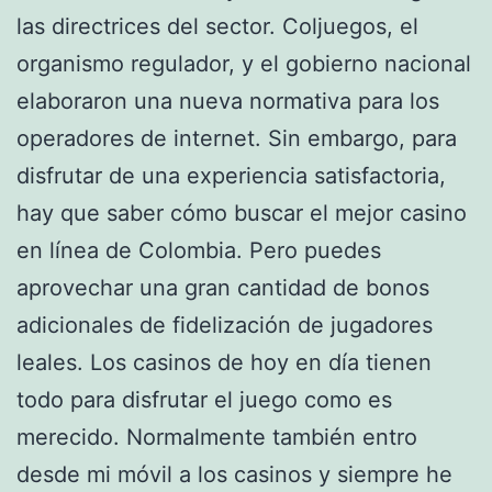
las directrices del sector. Coljuegos, el
organismo regulador, y el gobierno nacional
elaboraron una nueva normativa para los
operadores de internet. Sin embargo, para
disfrutar de una experiencia satisfactoria,
hay que saber cómo buscar el mejor casino
en línea de Colombia. Pero puedes
aprovechar una gran cantidad de bonos
adicionales de fidelización de jugadores
leales. Los casinos de hoy en día tienen
todo para disfrutar el juego como es
merecido. Normalmente también entro
desde mi móvil a los casinos y siempre he