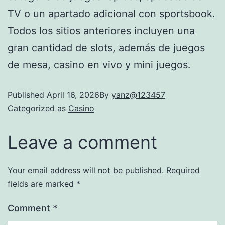
TV o un apartado adicional con sportsbook.
Todos los sitios anteriores incluyen una
gran cantidad de slots, además de juegos
de mesa, casino en vivo y mini juegos.
Published
April 16, 2026
By
yanz@123457
Categorized as
Casino
Leave a comment
Your email address will not be published.
Required
fields are marked
*
Comment
*