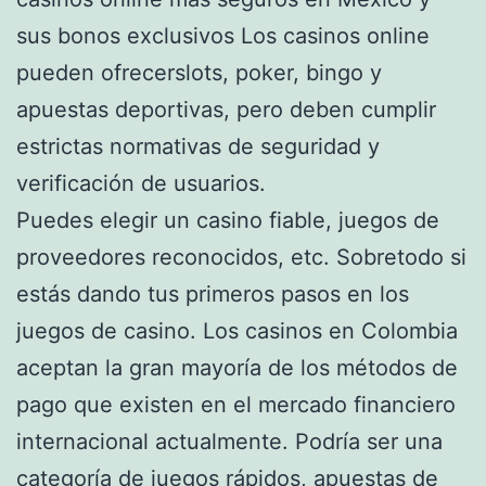
sus bonos exclusivos Los casinos online
pueden ofrecerslots, poker, bingo y
apuestas deportivas, pero deben cumplir
estrictas normativas de seguridad y
verificación de usuarios.
Puedes elegir un casino fiable, juegos de
proveedores reconocidos, etc. Sobretodo si
estás dando tus primeros pasos en los
juegos de casino. Los casinos en Colombia
aceptan la gran mayoría de los métodos de
pago que existen en el mercado financiero
internacional actualmente. Podría ser una
categoría de juegos rápidos, apuestas de