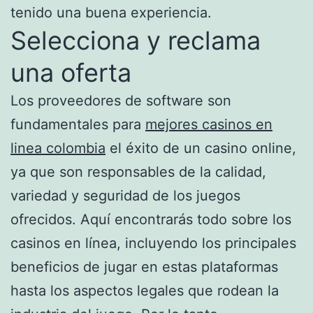
tenido una buena experiencia.
Selecciona y reclama
una oferta
Los proveedores de software son
fundamentales para
mejores casinos en
linea colombia
el éxito de un casino online,
ya que son responsables de la calidad,
variedad y seguridad de los juegos
ofrecidos. Aquí encontrarás todo sobre los
casinos en línea, incluyendo los principales
beneficios de jugar en estas plataformas
hasta los aspectos legales que rodean la