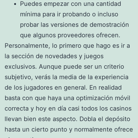
Puedes empezar con una cantidad
mínima para ir probando o incluso
probar las versiones de demostración
que algunos proveedores ofrecen.
Personalmente, lo primero que hago es ir a
la sección de novedades y juegos
exclusivos. Aunque puede ser un criterio
subjetivo, verás la media de la experiencia
de los jugadores en general. En realidad
basta con que haya una optimización móvil
correcta y hoy en día casi todos los casinos
llevan bien este aspecto. Dobla el depósito
hasta un cierto punto y normalmente ofrece