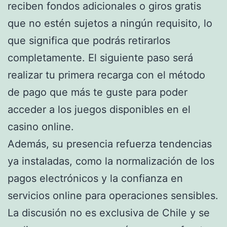
reciben fondos adicionales o giros gratis
que no estén sujetos a ningún requisito, lo
que significa que podrás retirarlos
completamente. El siguiente paso será
realizar tu primera recarga con el método
de pago que más te guste para poder
acceder a los juegos disponibles en el
casino online.
Además, su presencia refuerza tendencias
ya instaladas, como la normalización de los
pagos electrónicos y la confianza en
servicios online para operaciones sensibles.
La discusión no es exclusiva de Chile y se