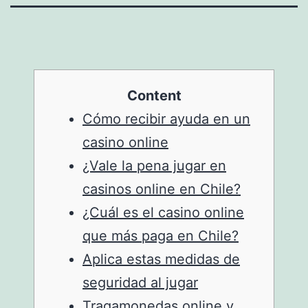
Content
Cómo recibir ayuda en un
casino online
¿Vale la pena jugar en
casinos online en Chile?
¿Cuál es el casino online
que más paga en Chile?
Aplica estas medidas de
seguridad al jugar
Tragamonedas online y