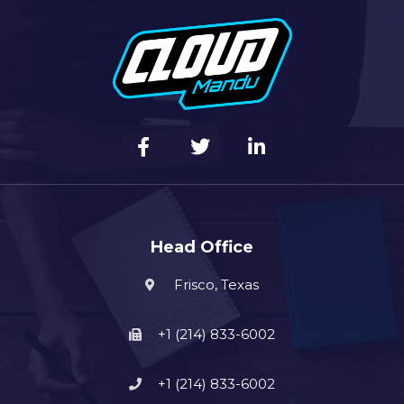
Head Office
Frisco, Texas
+1 (214) 833-6002
+1 (214) 833-6002