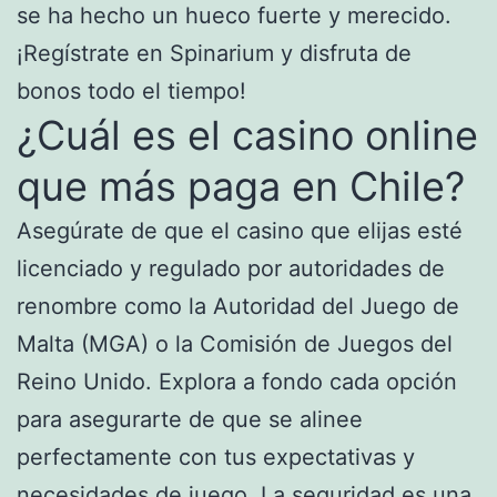
se ha hecho un hueco fuerte y merecido.
¡Regístrate en Spinarium y disfruta de
bonos todo el tiempo!
¿Cuál es el casino online
que más paga en Chile?
Asegúrate de que el casino que elijas esté
licenciado y regulado por autoridades de
renombre como la Autoridad del Juego de
Malta (MGA) o la Comisión de Juegos del
Reino Unido. Explora a fondo cada opción
para asegurarte de que se alinee
perfectamente con tus expectativas y
necesidades de juego. La seguridad es una