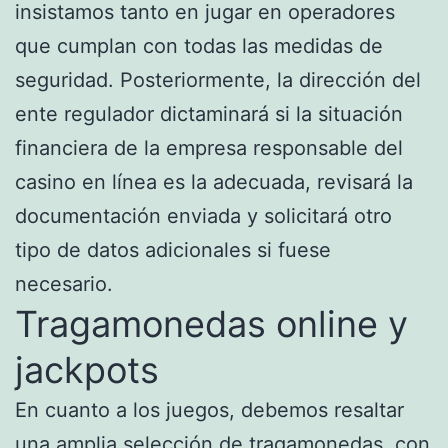
insistamos tanto en jugar en operadores
que cumplan con todas las medidas de
seguridad. Posteriormente, la dirección del
ente regulador dictaminará si la situación
financiera de la empresa responsable del
casino en línea es la adecuada, revisará la
documentación enviada y solicitará otro
tipo de datos adicionales si fuese
necesario.
Tragamonedas online y
jackpots
En cuanto a los juegos, debemos resaltar
una amplia selección de tragamonedas, con