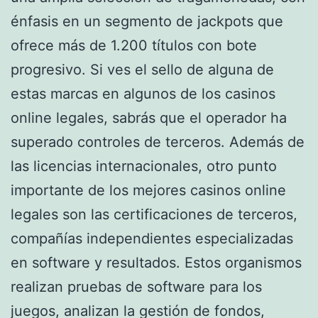
énfasis en un segmento de jackpots que
ofrece más de 1.200 títulos con bote
progresivo. Si ves el sello de alguna de
estas marcas en algunos de los casinos
online legales, sabrás que el operador ha
superado controles de terceros. Además de
las licencias internacionales, otro punto
importante de los mejores casinos online
legales son las certificaciones de terceros,
compañías independientes especializadas
en software y resultados. Estos organismos
realizan pruebas de software para los
juegos, analizan la gestión de fondos,