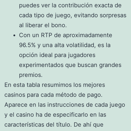
puedes ver la contribución exacta de
cada tipo de juego, evitando sorpresas
al liberar el bono.
Con un RTP de aproximadamente
96.5% y una alta volatilidad, es la
opción ideal para jugadores
experimentados que buscan grandes
premios.
En esta tabla resumimos los mejores
casinos para cada método de pago.
Aparece en las instrucciones de cada juego
y el casino ha de especificarlo en las
características del título. De ahí que