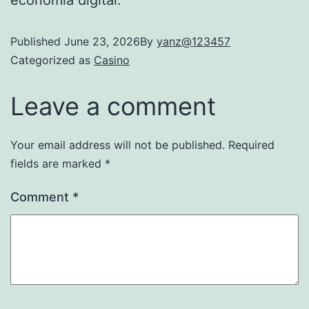
economía digital.
Published
June 23, 2026
By
yanz@123457
Categorized as
Casino
Leave a comment
Your email address will not be published.
Required
fields are marked
*
Comment
*