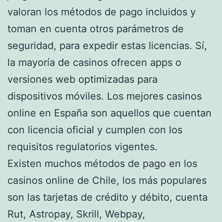
valoran los métodos de pago incluidos y
toman en cuenta otros parámetros de
seguridad, para expedir estas licencias. Sí,
la mayoría de casinos ofrecen apps o
versiones web optimizadas para
dispositivos móviles. Los mejores casinos
online en España son aquellos que cuentan
con licencia oficial y cumplen con los
requisitos regulatorios vigentes.
Existen muchos métodos de pago en los
casinos online de Chile, los más populares
son las tarjetas de crédito y débito, cuenta
Rut, Astropay, Skrill, Webpay,