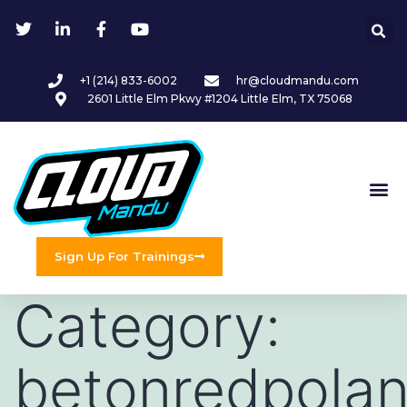
+1 (214) 833-6002
hr@cloudmandu.com
2601 Little Elm Pkwy #1204 Little Elm, TX 75068
Sign Up For Trainings
Category:
betonredpola