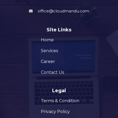
office@cloudmandu.com
Site Links
Home
Services
Career
Contact Us
Legal
Terms & Condition
Privacy Policy