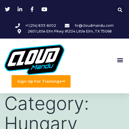
+1 (214) 833-6002
hr@cloudmandu.com
2601 Little Elm Pkwy #1204 Little Elm, TX 75068
Sign Up For Trainings
Category:
Hungary